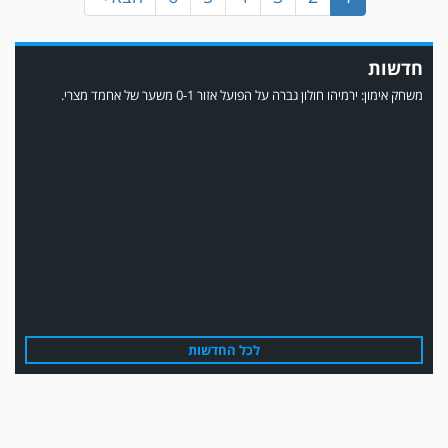
חדשות
משחק אימון: ירמיהו חולון גברה על הפועל אזור 0-1 משער של אחמד מצרי.
משחק אימון: הפועל אזור והפועל מרמורק סיימו בתוצאה 0-0 .
לכל החדשות