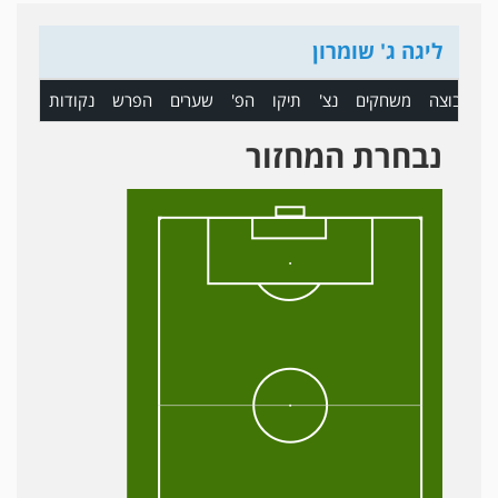
ליגה ג' שומרון
ם
קבוצה
משחקים
נצ'
תיקו
הפ'
שערים
הפרש
נקודות
נבחרת המחזור