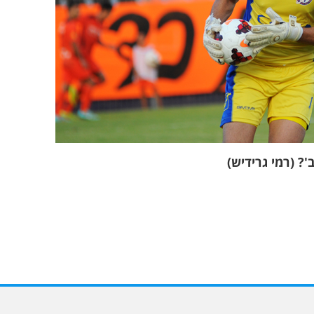
'? (רמי גרידיש)