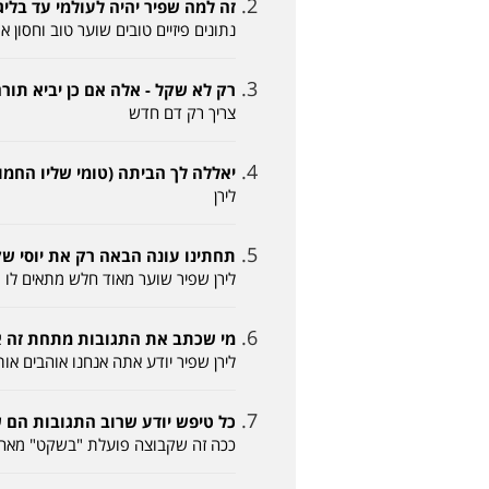
זה למה שפיר יהיה לעולמי עד בליגה ג (דודי דהן 
נתונים פיזיים טובים שוער טוב וחסון 
רק לא שקל - אלה אם כן יביא תורם (אשדודי -2016
צריך רק דם חדש
יאללה לך הביתה (טומי שליו החמור 06-04-2016, :01
לירן
תחתינו עונה הבאה רק את יוסי שקל המלך (דודו 
לירן שפיר שוער מאוד חלש מתאים לו רק
מי שכתב את התגובות מתחת זה אוהד הפועל 
לירן שפיר יודע אתה אנחנו אוהבים או
כל טיפש יודע שרוב התגובות הם של הקבוצ
ככה זה שקבוצה פועלת "בשקט" מאחור