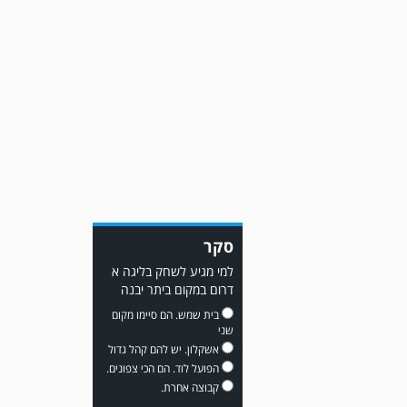
משחק אימון: שמשון ת"א
גברה על קרית מלאכי 0-2.
סקר
משחק אימון: מכבי יבנה גברה
למי מגיע לשחק בליגה א
על ביתר נורדיה 1-4. כבש
דרום במקום ביתר יבנה
למכבי ׳צבי׳ יבנה : ▫️ מיקו ממן
▫️אליאור משלי ▫️גול עצמי ▫️קובי
בית שמש. הם סיימו מקום
מור
שני
אשקלון. יש להם קהל גדול
הפועל לוד. הם הכי צפונים.
קבוצה אחרת.