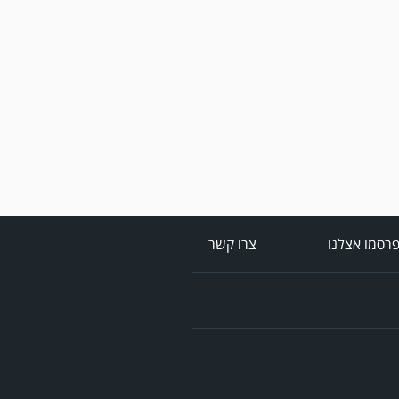
מערכת גולר מזכירה לקוראים
שתגובות בלתי הולמות,
אישיות או שכוללים דברי
נאצה לא יפורסמו,אנא שמרו
על לשון נקייה
רסמו אצלנו
צרו קשר
במשחק אימון שהתקיים
הבוקר יום ה' ניצחה קרית
מלאכי את עירוני אשדוד 5-0.