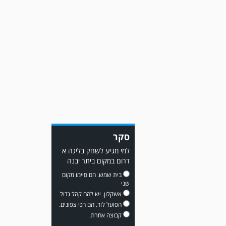
גברה על קרית מלאכי 0-2.
משחק אימון: מכבי יבנה גברה
על ביתר נורדיה 1-4. כבש
סקר
למכבי ׳צבי׳ יבנה : ▫️ מיקו ממן
למי מגיע לשחק בליגה א
▫️אליאור משלי ▫️גול עצמי ▫️קובי
דרום במקום ביתר יבנה
מור
בית שמש. הם סיימו מקום
שני
אשקלון. יש להם קהל גדול
הפועל לוד. הם הכי צפונים.
קבוצה אחרת.