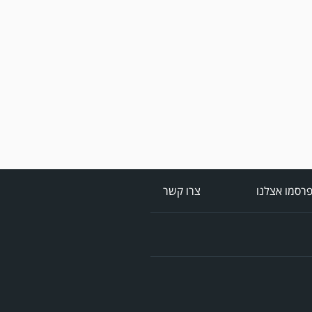
מערכת גולר מזכירה לקוראים
שתגובות בלתי הולמות,
אישיות או שכוללים דברי
נאצה לא יפורסמו,אנא שמרו
על לשון נקייה
רסמו אצלנו
צרו קשר
במשחק אימון שהתקיים
הבוקר יום ה' ניצחה קרית
מלאכי את עירוני אשדוד 5-0.