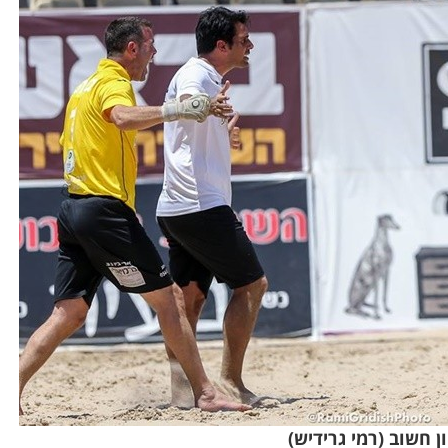
ן חשוב (רמי גרידיש)