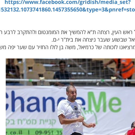
https://www.facebook.com/gridish/media_set?
1532132.1073741860.1457355650&type=3&pnref=sto
 ראש העין, רצתה ת"א להמשיך את המומנטום ולהתקרב לרבע הג
ל שבשוע שעבר ניצחה את בית"ר י-ם.
אנו לזכותה של כרמיאל, משה בן לולו החזיר עם שער יפה משלו