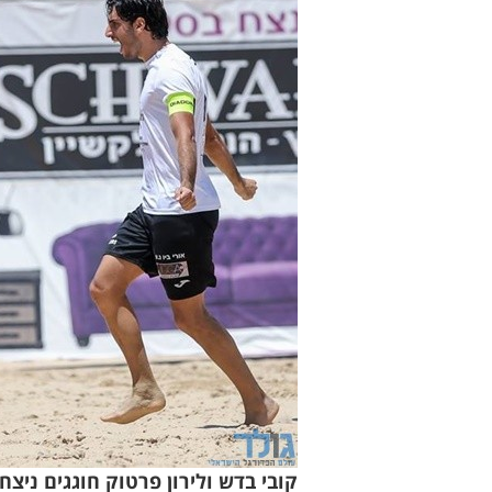
קובי בדש ולירון פרטוק חוגגים ניצחו