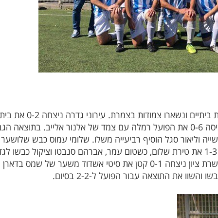
עירוני גדרה ובית"ר יבנה
את מאזנו ל-42 שערים. בית"ר יבנה הביסה 0-6 את הפועל רמלה עם צמד של אלנור א
 חמישייה וליאור סגל הוסיף רביעייה משלו. שלומי עמוס כבש שלושער
ראשל''צ, אברהם ביאדגו כבש צמד. מבשרת ציון ניצחה 0-1 קטן את סיטי אש