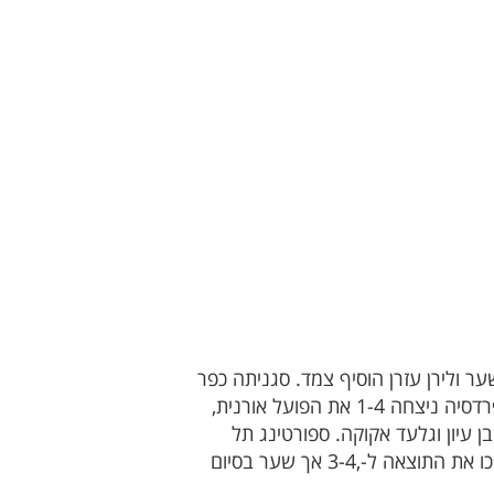
 כשנתנאל ועקנין כבש שלושער ולירן עזרן הוסיף צמד. סגניתה כפר
יונה ניצחה במגרשה 2-3 את השרון נתניה עם צמד של שי רוטמן, חיים ויטמן מכפר יונה הורחק. הפועל פרדסיה ניצחה 1-4 את הפועל אורנית,
 הפועל גלגוליה מצמדים של גיל בן עיון וגלעד אקוקה. ספורטינג תל
אביב פיגרה 0-3 משלושער של נתנאל מוריס, אך יעקב יואבוב, אברהם ימהרן, ציון אשטגה ועומר דייגי הפכו את התוצאה ל-,3-4 אך שער בסיום