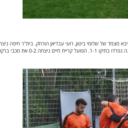
אושר איזנקוט. קרית ים ובית"ר פרדס חנה