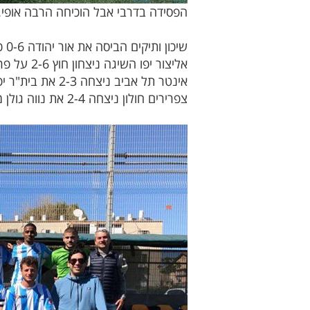
הפסידה בדרבי אבל הוכיחה הרבה אופי.
שיכון ותיקים הביסה את אור יהודה 0-6 כשבר יולזרי ואיציק לוי כבשו צמד כל אחד.
אליצור יפו השיגה ניצחון חוץ 2-6 על פרדס כץ עם צמד של אדיר שמש.
אינטר תל אביב ניצחה 2-3 את בית"ר יפו, לאינטר כבשו גולפור ארסטו וקראט.
צפרירים חולון ניצחה 2-4 את נווה גולן מצמד של גדי סולומוביץ.