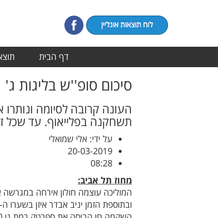
דף הבית
תוצאו
סיכום סופ''ש בליגות ג'
העונה קרובה לסיומה ונותרו אר
תשחקנה בפלייאוף. עד שכל זה 
על ידי: אלי שמואלי
20-03-2019
08:28
מחוז תל אביב:
ובתוספת הזמן יניב אבדר איזן בשערו ה-35 בליגה.
השקמה חן הביסה את ספרטק רמת גן 1-10, כבשו אסף בוגן (רביעייה) ושון צופי (שלושער).