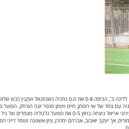
העולה הטרייה הפועל קלנסווה שעלתה לליגה ב', הביסה 0-8 את מ.ס נתניה
אור כתר, סלימנוב בבייב ושמחי כבשו. עירוני אריאל ניצחה בחוץ 0-5 את