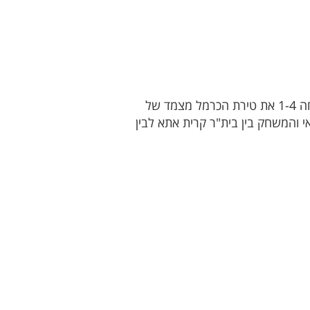
נווה שאנן ניצחה 1-2 את עירוני אור עקיבא מצמד של שלומי ביטון, רועי עבדיאן הורחק. בית"ר חיפה ניצחה 1-4 את טירת הכרמל מצמד של
 נפרדו בתיקו 1-1. הפועל קריית חיים ניצחה 0-2 את מכבי ברקאי והמשחק בין בית"ר קרית אתא לבין