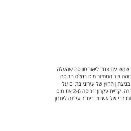
 השיגו ניצחונות ביתיים ונשארו צמודות בצמרת. עירוני גדרה ניצחה 0-2 את בית שמש עם צמד ליאור סוויסה שהעלה
לייב. בתוצאה הגבוהה של המחזור מ.ס רמלה הביסה
 בניצחון החוץ של עירוני בת ים על
הפועל מצליח 2-5. בית"ר גדרה ניצחה 1-3 את טירת שלום, כשטום עמר, אברהם סנבטו וציקול כבשו לגדרה. קריית עקרון הביסה 2-6 את מ.ס
דוד משער של שמס בדארן ובדרבי של אשדוד בית"ר עלתה ליתרון