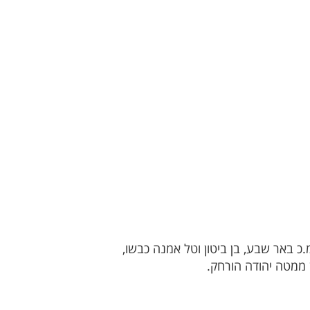
2-3 את הפועל שדרות לאחר שער ניצחון של תום בן דיין. מכבי אשקלון ניצחה 1-2 את מ.כ באר שבע, בן ביטון וטל אמנה כבשו,
 ממטה יהודה הורחק.