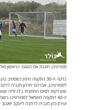
ספורטינג חוגגת את השער הראשון (אלי
בדקה ה-30 התקפה מימין כשסט
לספורטינג, אברהם ימרהן מגביה לרחבה לציו
שש דקות לסיום המחצית ג'לג'וליה יוצ
ועירון כהן מגביה לרחבה ליעקב יואבוב ש