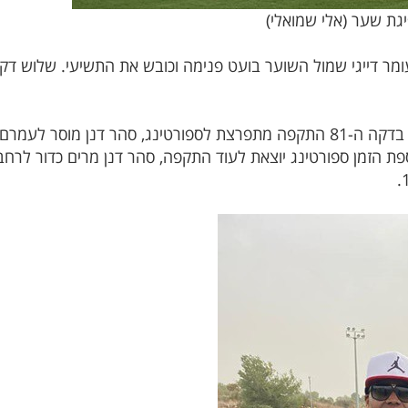
יגת שער (אלי שמואלי)
 חדד לעומר דייגי שמול השוער בועט פנימה וכובש את התשיעי. שלוש
כדור קשתי מעל השוער ופנימה, 10-0. בדקה ה-81 התקפה מתפרצת לספורטינג, סה
 לא... בתוספת הזמן ספורטינג יוצאת לעוד התקפה, סהר דנן מרים כדור ל