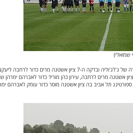
שמואלי)
ספורטינג תל אביב פתחו בלחץ על שערה של ג'לג'וליה ובדקה ה-7 ציון
התקפה מימין כשציון אשטגה מרים לרחבה, עירון כהן מוריד כדור לאברהם ימ