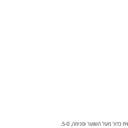
שלוש דקות בתוך המחצית השנייה, התקפה לספורטינג תל אביב אברהם ימרהן מוסר לדניאל ביטון שמקשית כדור מעל השוער ופנימה, 5-0.