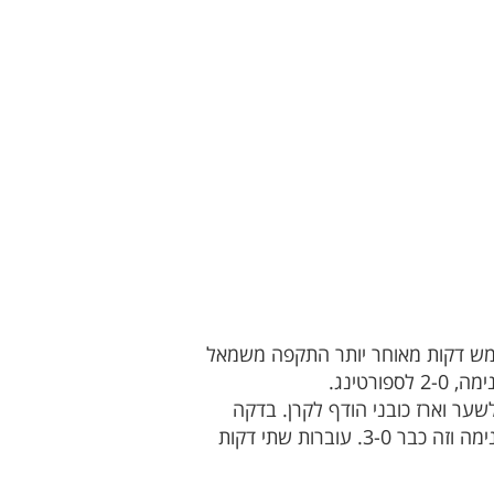
ן. חמש דקות מאוחר יותר התקפה משמאל
טינג.
ער וארז כובני הודף לקרן. בדקה
ה-40 התקפה משמאל לספורטינג כשציון אשטגה שולח כדור עומק לאברהם ימרהן שמול השוער בועט פנימה וזה כבר 3-0. עוברות שתי דקות