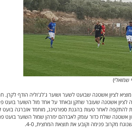
 שמואלי)
יב כהן מוציא לציון אשטגה שבועט לשער ושוער ג'לג'וליה הודף לקר
ן אשטגה שעובר שחקן ובאחד על אחד מול השוער בועט פנימה, 2-0 לספור
את להתקפה לאחר טעות בהגנת ספורטינג, מוחמד אזברגה בועט לש
נוגח מקרוב פנימה וקובע את תוצאת המחצית, 4-0.