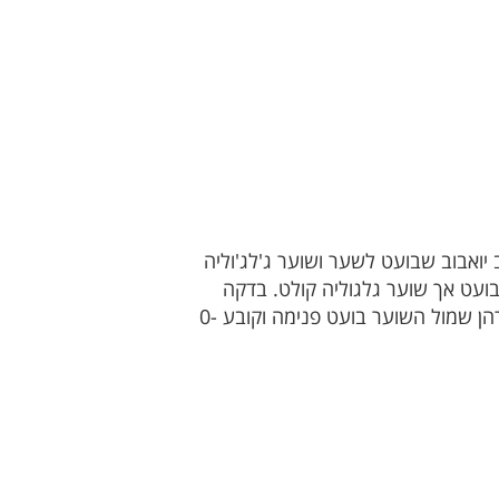
 אשטגה מרים כדור לרחבה ליעקב יואבוב שבועט לשער ושוער ג'לג'וליה
רהן שבועט אך שוער גלגוליה קולט. בדקה
ה-21 הגיע השער הראשון, התקפה של ספורטינג תל אביב בה ציון אשטגה מוסר כדור עומק לאברהם ימרהן שמול השוער בועט פנימה וקובע 0-