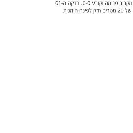
בדקה ה-57 התקפה מימין לספורטינג, עירון כהן מוסר לאברהם ימרהן ששולח את סהר דנן לרחבה ובועט מקרוב פנימה וקובע 6-0. בדקה ה-61
עומר דייגי פורץ לרחבה ומול השוער בועט פנימה וכובש את השביעי. בדקה ה-68 עירון כהן בועט ממרחק של 20 מטרים חזק לפינה הימנית