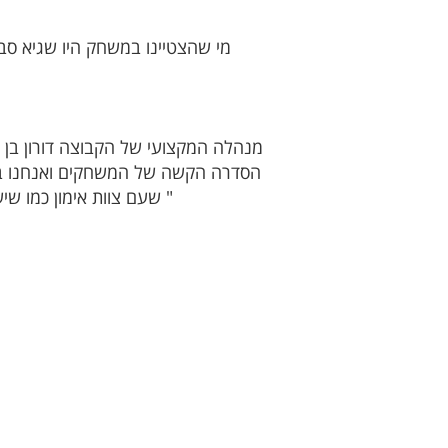
מי שהצטיינו במשחק היו שגיא סבג
מנהלה המקצועי של הקבוצה דורון בן ד
הסדרה הקשה של המשחקים ואנחנו בדר
שעם צוות אימון כמו שיש לנו בראשות יוסי עמר וסגל שחקנים מהטובים שניתן היה לבנות הקבוצה עד כה עושה את המוטל עליה "