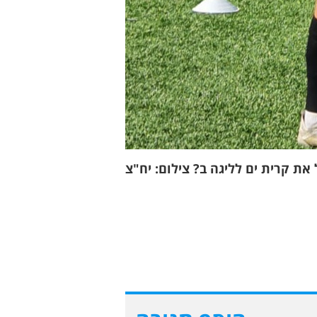
 את קרית ים לליגה ב? צילום: יח"צ