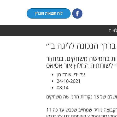
לצים
בדרך הנכונה לליגה ב'״
משיכה להרשים בפסגת ליגה ג׳ עם מאזן מושלם של 15 נקודות בחמישה משחקים. במחזור
על ידי: אוהד רון
24-10-2021
08:14
במחזור האחרון קרית ים גברת במשחק צמרת על צעירי חיפה 1:3 משערים של מוטי קדוש , מלך שערי הקבוצה מריק שמחייב שכבש עד כה 11