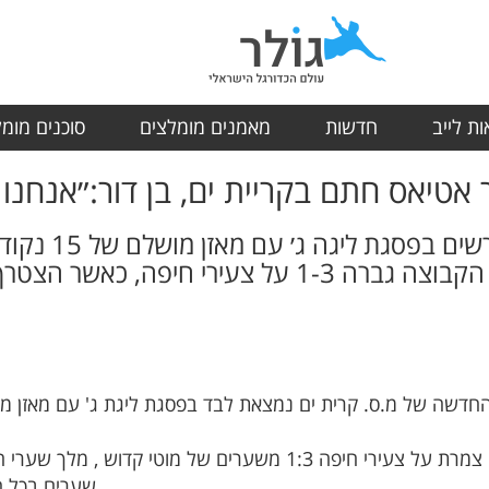
ת לייב
חדשות
מאמנים מומלצים
סוכנים מומ
 אטיאס חתם בקריית ים, בן דור:״אנחנו 
מ.ס קריית ים מ
ל צעירי חיפה, כאשר הצטרף לשורותיה החלוץ אור אטיאס
שערים בכל המסגרות והחלוץ האימתני דני צ'רבננקו .