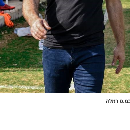
במ.ס רמלה