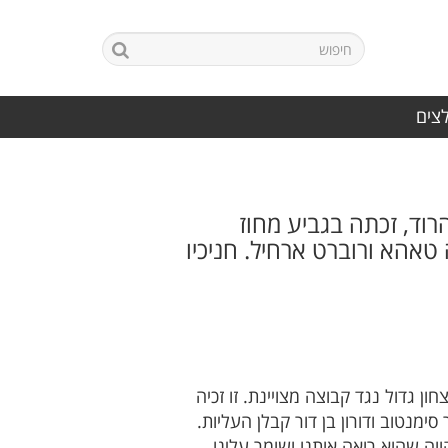
לצים
.צופי חיפה סמיר פהרוד, זכתה בגביע מחוז
י מוחמד, עוביידה טאהא ורוברט ארחיל. חניכיו
 גדול נגד קבוצה מצויינת. זו זכיה
מנטוב ודורון בן דור קבלן העליות.
ה שהוא רואה אותנו ושומר עלינו