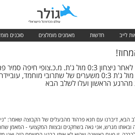
ת לייב
חדשות
מאמנים מומלצים
סוכנים מומ
מחוז!
צופי חיפה זכתה בגביע המחוז לאחר ניצחון 0:3 מול ג'ת. מ.כ
שומרון אחרי ניצחון חלק בגמר מול ג'ת 0:3 משערים של שתרוב
ת מהרגע הראשון ועלו לשלב הבא
 הבא, דיברנו עם חנא פרהוד מהבעלים של הקבוצה שאמר: "ניצחון
באותו מגרש, אני גאה בשחקנים ובצוות המקצועי - המאמן שחר סי
ברכה, זו פעם ראשונה שהוא לא איתי ברגע המשמח הזה ואני מקוו