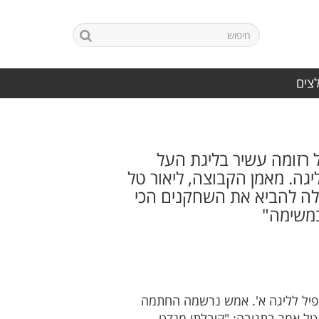
לצים
על רזומה עשיר בליגת העל
גה. מאמן הקבוצה, ליאור טל
לה להביא את השחקנים הכי
במשימה"
עפיל לליגה א'. אמש נרשמה החתמה
 טל אמר בתגובה: "קיבלתי מנדט