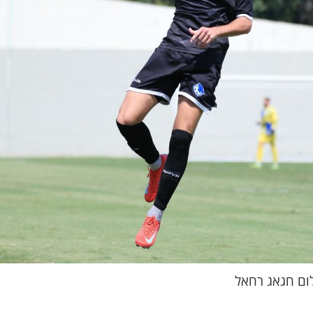
לום חגאג רחאל