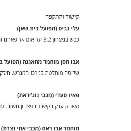
קישור והתקפה
עלי גביס (הפועל בית שאן)
כבש בניצחון 3:2 על אום אל פאחם והיה השחקן הבולט על המגרש. ניהל את המשחק והשפיע על כל חלק התקפי.
אבו חסן מוחמד מחאגנה (הפועל בנ
שליטה מוחלטת במרכז המגרש. חילק כ
פאיז סעדי (מכבי נוג’ידאת)
משחק ענק בקישור בניצחון חשוב. ע
מוחמד אבו ראס (מכבי אחי נצרת)