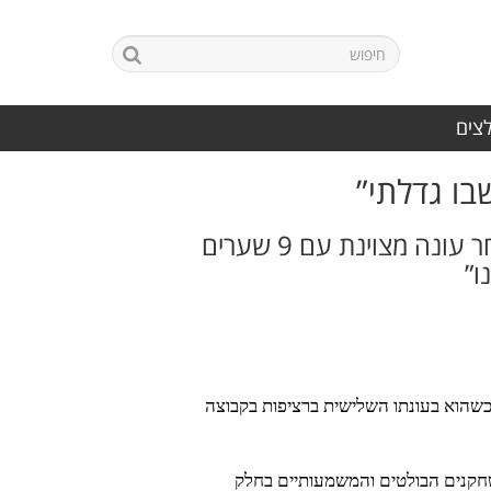
לצים
בו גדלתי”
דולב שחקן הבית של המועדון, יפתח את עונתו השלישית ברציפות באשקלון לאחר עונה מצוינת עם 9 שערים
דון הכדורגל הפועל אשקלון הודיע כי הקשר דולב אברג’ל ימשיך לעונה נוספת במועדון ויפתח את עונת 2026/27 כשהוא בעונתו השלישית ברציפות בקבוצה
ה מצוינת במדי הקבוצה עם 9 שערים ו־12 בישולים, והיה מהשחקנים הבולטים והמשמעותיים בחלק