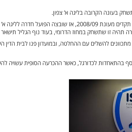
חק בעונה הקרובה בליגה א’ צפון.
בוועדת הליגה הסתמכו בין היתר על תקדים מעונת 2008/09, אז ש
ה תהיה זו שתשחק במחוז הדרומי, בעוד נוף הגליל תישאר ב
 מתכוונים להשלים עם ההחלטה, ובמועדון פנו לבית הדין הע
וסף בהתאחדות לכדורגל, כאשר ההכרעה הסופית עשויה להש