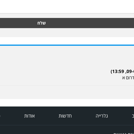
שלח
רום א
ב
גלרייה
חדשות
אודות
פ