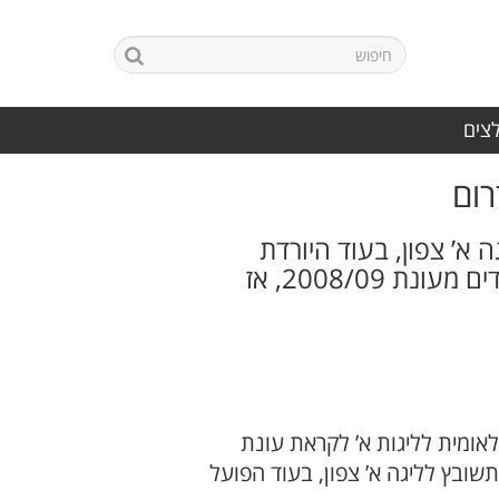
לצים
רום
א’ צפון, בעוד היורדת
השנייה, הפועל חדרה, תשחק בליגה א’ דרום. ההחלטה התקבלה בהתאם לתקדים מעונת 2008/09, אז
ומית לליגות א’ לקראת עונת
 תשובץ לליגה א’ צפון, בעוד הפועל