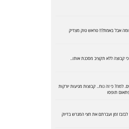
ומה אבל באמת?!! טראש טוק מצדיק
כי קבוצה ללא תקציב מסכנת אותו..
למה? כי זה נוח.. קבוצות מגיעות יורקות
ים שרובי שפירא חוששים מכם? הרי במשחק בינכם שכבתם על הדשא 85 דקות כדי לבזבז זמן ועברתם את חצי המגרש בדיוק