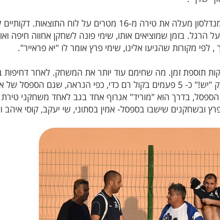
12 דקות לקראת סיום המשחק, עקיבא מנדלסון מעלה את טירה מ-16 מט
ל הרגל. בזמן שמוציאים אותו, שימי פונה לשחקן אחווה חיפה ואומ
לפי מקורות שהגיעו אלינו, שימי פרץ אומר לו "יא פראייר".
ט המשחק הוסיף לא פחות מ- 15 דקות תוספת זמן. מה שחימם עוד יותר את המשחק. לאחר
פרץ הגיע לספסל שלו ירד על ברכיו וצעק "יש!" כ- 5 פעמים בקול רם כדי, כפי הנ
הספסל, בדרך הוא "מוריד" אגרוף אחד בגב לאחד משחקני טירת
רץ ובשחקנים שישבו בספסל- אמין בסתוני, שי יעקב, קוסי איהב וא