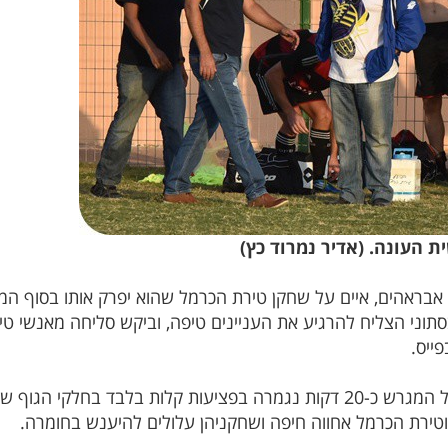
 העונה. (אדיר נמרוד כץ)
עד אבראהים, איים על שחקן טירת הכרמל שהוא יפרק אותו בסוף ה
בסתוני הצליח להרגיע את העניינים טיפה, וביקש סליחה מאנשי 
ייס.
במזל גדול, המהומה הגדולה שהייתה על המגרש כ-20 דקות נגמרה בפציעות קלו
וטירת הכרמל אחווה חיפה ושחקניהן עלולים להיענש בחומרה.