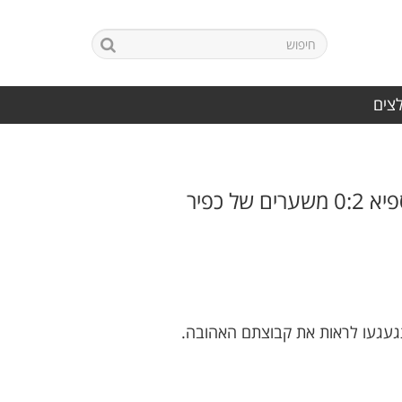
לצים
האדומים של חיפה, ממשיכים לשייט לעבר ליגה ב'. בשישי, ניצחו את הפועל עוספיא 0:2 משערים של כפיר