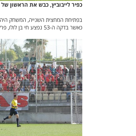
כפיר לייבוביץ, כבש את הראשון של 
בפתיחת המחצית השנייה, המשחק היה כב
כאשר בדקה ה-53 נפצע חי בן לולו, פרק את הכתף והועבר לטיפול בבית החולים הקרוב. יותם וולך, החליף את חי על כר הדשא.