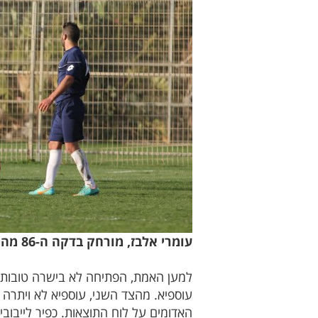
עומרי אלבז, מורחק בדקה ה-86 מהמשחק. (צילום: מאור אלקסלסי)
למען האמת, הפתיחה לא בישרה טובות.
האדומים על לוח התוצאות. כפיר לייבוביץ, כובש את שערו ה-14 העונה ובהחלט