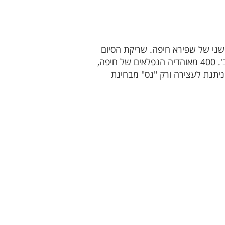
שני של שפירא חיפה. שריקת הסיום
הגיעה, ובישרה על עוד 3 נק' שהמועדון הנפלא מצמרת מחוז ליגה ג' שומרון, משיג העונה בדרכו לליגה ב'. 400 מאוהדיה הנפלאים של חיפה,
ניתנת לעצירה ורק "נס" מבחינת