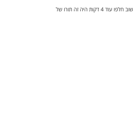
נווה שאנן לא הספיקו להתאושש משני השערים המהירים, אך את שחקניו של המאמן פרהוד זה לא עניין ושוב חלפו עוד 4 דקות היה זה תורו של