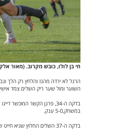
חי בן לולו, כובש מקרוב. (מאור אלק
הרגל לא ירדה מהגז והלחץ רק הלך וגב
השוער ומול שער ריק השלים צמד אישי והרביעי במספר
בדקה ה-34, פרגן הקשר המוכש
במשחק,5-0 ענק.
בדקה ה-37 השלים החלוץ שגיא חייט שלושער נהדר כבר במחצית הראשונה ומוריד את הקבוצות להפסקה בתוצאה מטורפת 6-0.