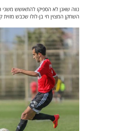
השחקן המצוין חי בן-לולו שכבש מזוית קשה ,3-0 בדקה