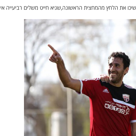
את הלחץ מהמחצית הראשונה,שגיא חייט משלים רביעייה אישית בדקה ה56