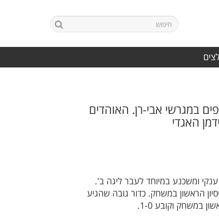
לצים
י שפירא חיפה מביסה את מכבי נווה שאנן בתוצאה 9-1 לעיני 500 צופים במגרשי אבי-רן. האוהדים
מן האגדי
 ענקי ומשכנע במיוחד לעבר ליגה ב'.
יון הראשון במשחק. כדור גובה שהגיע