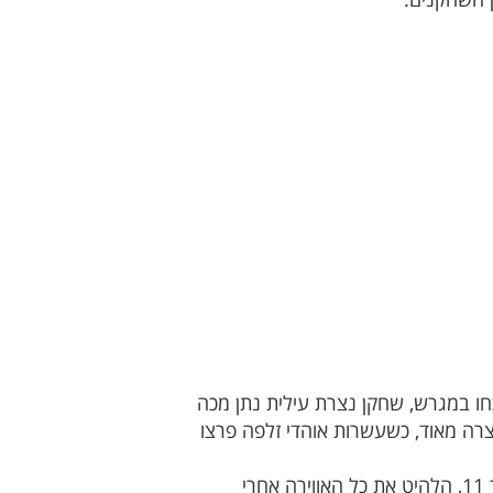
(2:2). בהמשך, כך על פי גורמים שנכחו במגרש, שחקן נצרת עילית נתן מכה
רה מאוד, כשעשרות אוהדי זלפה פרצו
שחקן מבני זלפה ניסה להסביר מה גרם למהומה הגדולה וטען לאחר המשחק: "שחקן נצרת עילית, מספר 11, הלהיט את כל האווירה אחרי