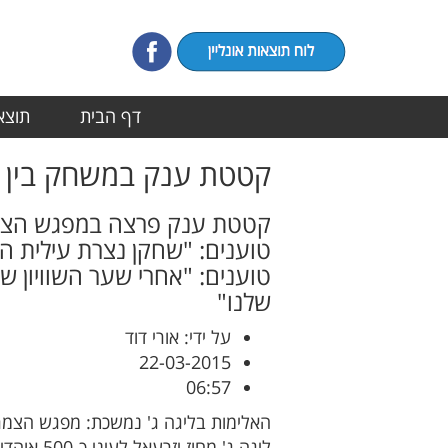
דף הבית
תוצאו
קטטת ענק במשחק בין נ
טוענים: "שחקן נצרת עילית 
שלנו"
על ידי: אורי דוד
22-03-2015
06:57
ליגה ג' מחוז יזרעאל לעיני כ-500 אוהדים, פוצץ לאחר ה-90 בעקבות התפרעות אוהדים, וקרב אגרופים בין השחקנים.