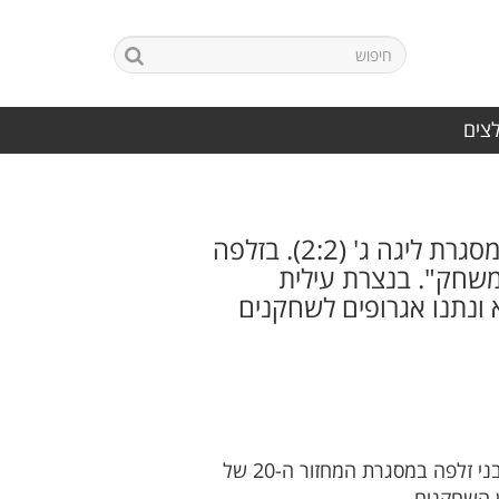
לצים
קטטת ענק פרצה במפגש הצמרת שנערך במוצ"ש בין נצרת עילית לבני זלפה במסגרת ליגה ג' (2:2). בזלפה
משחק". בנצרת עילית
להם פרצו לכר הדשא ונתנו אגרופים לשחקנים
האלימות בליגה ג' נמשכת: מפגש הצמרת המסקרן שנערך במוצ"ש בגרין בין מכבי נצרת עילית להפועל בני זלפה במסגרת המחזור ה-20 של