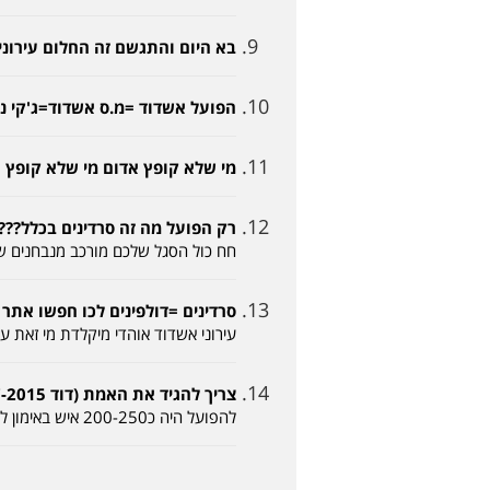
בא היום והתגשם זה החלום עירוני חוגגת ניצחון 
הפועל אשדוד =מ.ס אשדוד=ג'קי נהרוס גם 
מי שלא קופץ אדום מי שלא קופץ אדום (ע-י-ר-ו
רק הפועל מה זה סרדינים בכלל????? (דודידו -2015
חח כול הסגל שלכם מורכב מנבחנים ש
סרדינים =דולפינים לכו חפשו אתר אחר (מוטי 2015
עירוני אשדוד אוהדי מיקלדת מי זאת עי
צריך להגיד את האמת (דוד 20-07-2015, 21:11)
להפועל היה כ200-250 איש באימון לעירוני היו 450-500 אוהדים שהטריפו את השחקנים לא היה אימון פתיחה כזה באשדוד שנים