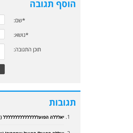
הוסף תגובה
*שם:
*נושא:
תוכן התגובה:
תגובות
יאלללה הפועללללללללללללללל (אשדודיייי 7-2015