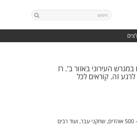
לצים
מגרש העירוני באזור ב'. רז
שהגענו לרגע זה. קוראים לכל
היום זה קורה!! לאחר כל הדיבורים במהלך הקיץ, היום זה קורה- אימון הפתיחה של האימפריה מאשדוד. כ- 500 אוהדים, שחקני עבר, ועוד רבים