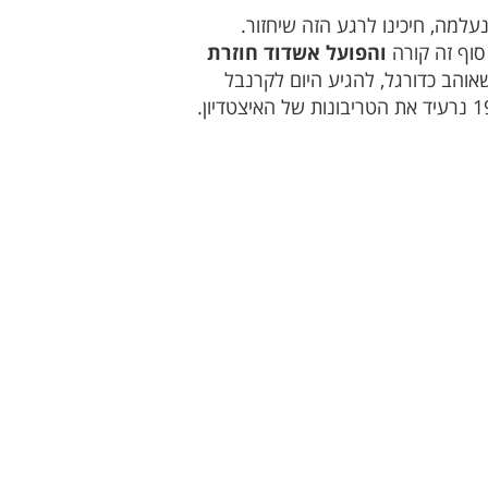
ו נעלמה, חיכינו לרגע הזה שיחזור.
סוף זה קורה
והפועל אשדוד חוזרת
אוהב כדורגל, להגיע היום לקרנבל
האדום שלא נראה בעיר 16 שנה. היום אנו נעיר את העיר ברונדו רכבים החל משעה 17:00 ובשעה 19:00 נרעיד את הטריבונות של האיצטדיון.