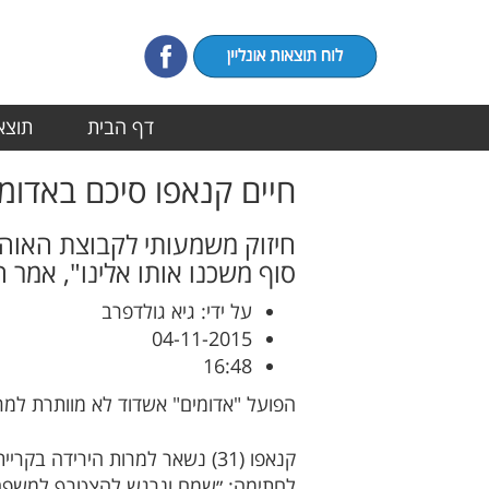
דף הבית
תוצאו
חיים קנאפו סיכם באדומ
חיזוק משמעותי לקבוצת האוה
סוף משכנו אותו אלינו", אמר
על ידי: גיא גולדפרב
04-11-2015
16:48
הפועל "אדומים" אשדוד לא מוותרת למרו
קנאפו (31) נשאר למרות היריד
לחתימה: ״שמח ונרגש להצטרף למשפחת 