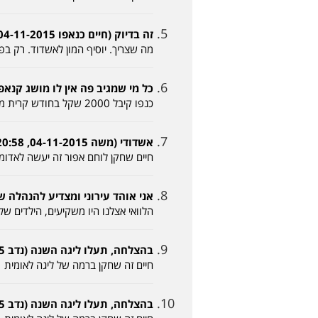
זה בדיוק (חיים כנאפו 04-11-2015, 19:15)
מה שצריך. יוסיף המון לאשדוד. רק בפה יכול להביא ע
כל מי שמגיב פה אין לו מושג קנאפו קשר (דוד 015
כנפו קיבל 2000 שקל בחודש קרית מלאכי משלימה את השכר אז תירדו לקרקע חברים ועם קנאפו נעלה ליגה
אשדודי (משה 04-11-2015, 20:58)
חיים שחקן לוחם אפור זה יעשה לאדומים בלגן גדול יש להם 6 קשרים בוריס אסף יותר
אני אוהד עירוני ומצדיע להנהלה של האדומים (י
הלוואי אצלנו היו משקיעים, הילדים שלנ
בהצלחה, תעלו ליגה השנה (נדב 05-11-2015, 00:20)
חיים זה שחקן ברמה של ליגה לאומית
בהצלחה, תעלו ליגה השנה (נדב 05-11-2015, 00:20)