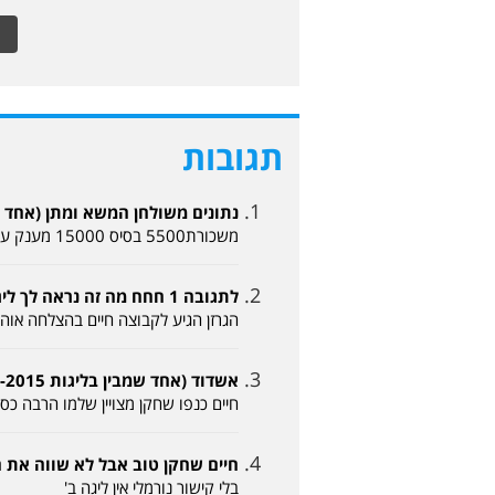
תגובות
נתונים משולחן המשא ומתן (אחד שיודע 04-11-2015
משכורת5500 בסיס 15000 מענק עלייה זה המשכורת של כנפו בלי קשר לפי דעתי האדומים יפסידו נקודות ברהט
לתגובה 1 חחח מה זה נראה לך ליגת העל (אלון 04-11-2015, 17:15)
הגרזן הגיע לקבוצה חיים בהצלחה אוה
אשדוד (אחד שמבין בליגות 04-11-2015, 17:49)
חיים כנפו שחקן מצויין שלמו הרבה כס
חיים שחקן טוב אבל לא שווה את המחיר (הפועל 
בלי קישור נורמלי אין ליגה ב'