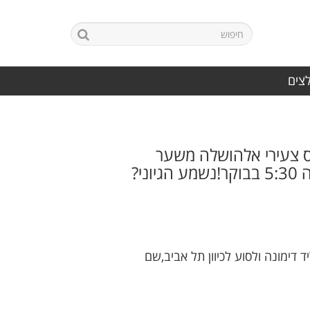
לצים
גיונית (09:00),גברה מ.כ בינלאומי תל אביב 0:1 על מ.ס צעירי אלהושלה משער
י?
ליד דימונה ולסוע לכיוון תל אביב,שם