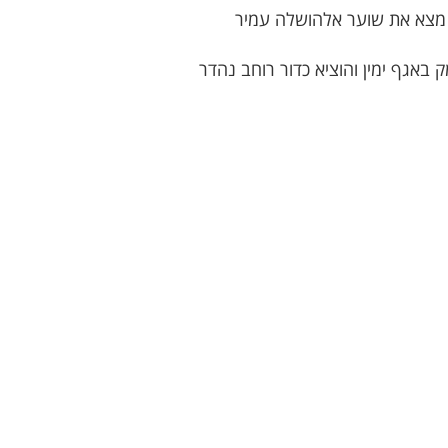
טובה יותר ובדקה ה-49 כדור חופשי של עדיאל סוויסה המקומי מ 20 מטרים מצא את שוער אלהושלה עמיר
ק באגף ימין והוציא כדור רוחב נהדר