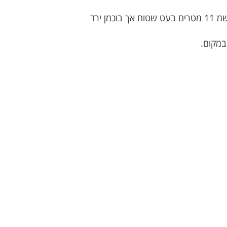
בדקה ה-78 כמעט והגיעה השוויון כשהישאם אלהושלה שלח בכדור עומק מחליף אחר,מוחמד אלהושלה שמ 11 מטרים בעט שטוח אך בוכמן ירד