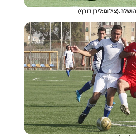
ושלה.(צילום:לירן דורף)