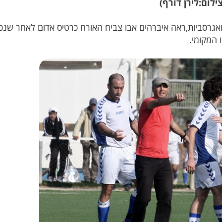
ום:לירן דורף)
וקשות ואגרסביות,ראה איברהים אבו צביח האורח כרטיס אדום לאחר ש
 המקומי.