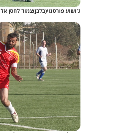
ג'ושוע פורטנוי(בלבן)צמוד לחסן אלה