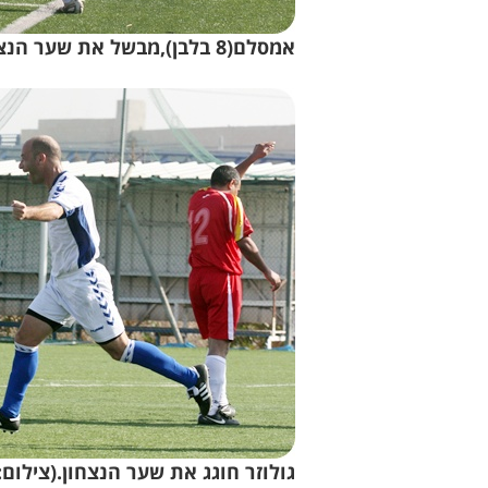
אמסלם(8 בלבן),מבשל את שער הנצחון לגולוזר.(צילום:לירן דורף)
גולוזר חוגג את שער הנצחון.(צילום:ל