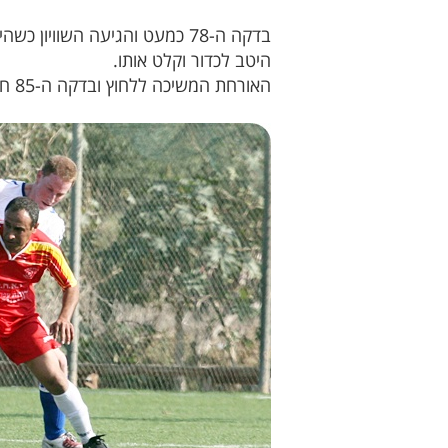
היטב לכדור וקלט אותו.
האורחת המשיכה ללחוץ ובדקה ה-85 חסן אלהושלה ניסה את כוחו מ 18 מטרים אך גם הפעם בוכמן היה במקום.