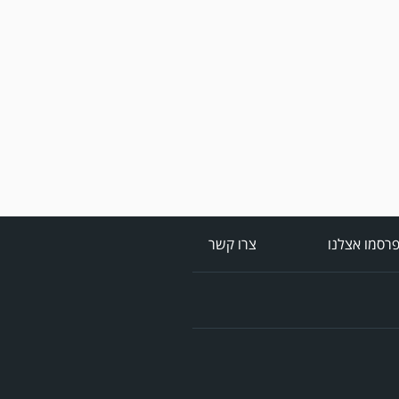
מערכת גולר מזכירה לקוראים
שתגובות בלתי הולמות,
אישיות או שכוללים דברי
נאצה לא יפורסמו,אנא שמרו
על לשון נקייה
רסמו אצלנו
צרו קשר
במשחק אימון שהתקיים
הבוקר יום ה' ניצחה קרית
מלאכי את עירוני אשדוד 5-0.