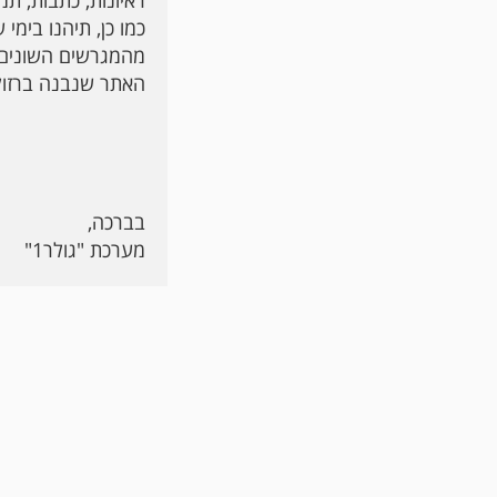
ראיונות, כתבות, תמ
כמו כן, תיהנו בימי
מהמגרשים השונים.
האתר שנבנה ברזולוציה 1024 על 768 , מותאם למעל 90 אחוז מ
בברכה,
מערכת "גולר1"