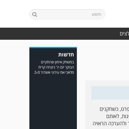
לצים
במשחק אימון שהתקיים
הבוקר יום ה' ניצחה קרית
חדשות
מלאכי את עירוני אשדוד 5-0.
פרט, כשחקנים
גות, לאותם
משחק אימון: ירמיהו חולון
גברה על הפועל אזור 0-1
ר ולהערכה הראויה
משער של אחמד מצרי.