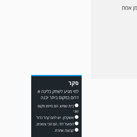
משחק אימון: שמשון ת"א
מן אמת
גברה על קרית מלאכי 0-2.
משחק אימון: מכבי יבנה גברה
סקר
על ביתר נורדיה 1-4. כבש
למכבי ׳צבי׳ יבנה : ▫️ מיקו ממן
למי מגיע לשחק בליגה א
▫️אליאור משלי ▫️גול עצמי ▫️קובי
דרום במקום ביתר יבנה
מור
בית שמש. הם סיימו מקום
שני
אשקלון. יש להם קהל גדול
הפועל לוד. הם הכי צפונים.
קבוצה אחרת.