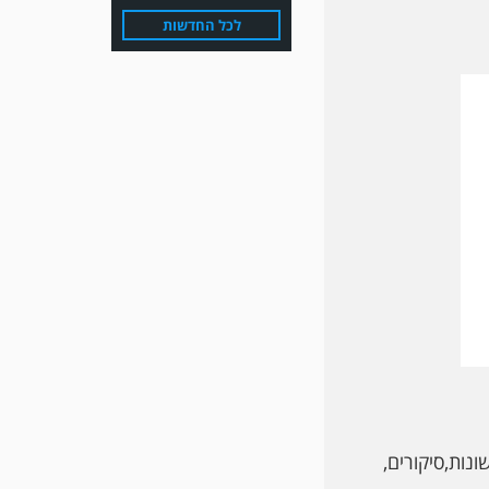
לכל החדשות
משחק אימון: הפועל אזור
והפועל מרמורק סיימו
בתוצאה 0-0 .
נות,סיקורים,