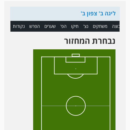
ליגה ב' צפון ב'
ם
קבוצה
משחקים
נצ'
תיקו
הפ'
שערים
הפרש
נקודות
נבחרת המחזור