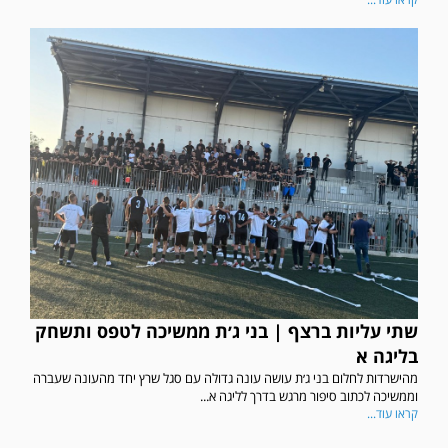
במשחק אימון שהתקיים הבוקר יום ה' ניצחה קרית מלאכי את עירוני אשדוד 5-0.
שתי עליות ברצף | בני ג׳ת ממשיכה לטפס ותשחק
בליגה א
מהישרדות לחלום בני ג׳ת עושה עונה גדולה עם סגל שרץ יחד מהעונה שעברה
וממשיכה לכתוב סיפור מרגש בדרך לליגה א...
קראו עוד...