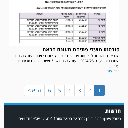
במשחק אימון שהתקיים הבוקר יום ה' ניצחה קרית מלאכי את עירוני אשדוד 5-0.
פורסמו מועדי פתיחת העונה הבאה
ההתאחדות לכדורגל פרסמה את מועדי סיום הרישום ופתיחת העונה בליגות
החובבניות לעונת 2024/25. העונה בליגות א'-ג' תיפתח מוקדם מבעונות
עברו....
קראו עוד...
1
2
3
4
5
6
הבא >
חדשות
משחק אימון: ירמיהו חולון גברה על הפועל אזור 0-1 משער של אחמד מצרי.