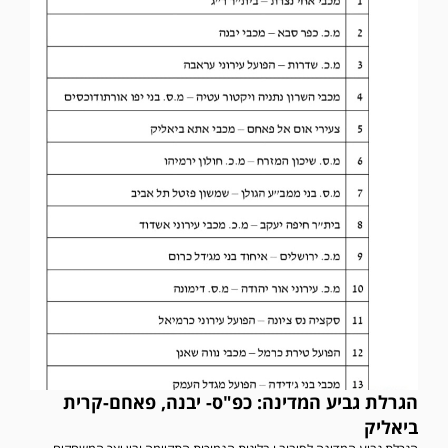
הגרלת גביע המדינה: כפ"ס- יבנה, פאחם-קרית
ביאליק