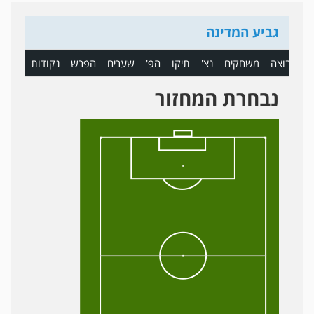
גביע המדינה
ם
קבוצה
משחקים
נצ'
תיקו
הפ'
שערים
הפרש
נקודות
נבחרת המחזור