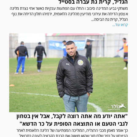
הגליל, קרית גת עברה בסטייל
משחקי גביע המדינה סיבוב ו החלו עם הפתעות ענקיות כאשר אחי נצרת מליגה
א צפון הדיחה את עירוני מודיעין מהליגה הלאומית, ירמיהו חולון הדיחה את נוף
הגליל, קרית גת הביסה...
קראו עוד...
"אתה יודע מה אתה רוצה לקבל, אבל אין בטחון
לגבי הטעם או התוצאה הסופית על כר הדשא"
כך אומר מאמן מכבי הרצליה, המוליכה המפתיעה של הליגה הלאומית לאחר
הניצחון על כפר שלם תוך שהוא משווה את הכנת הקבוצה לעונה כתבשיל