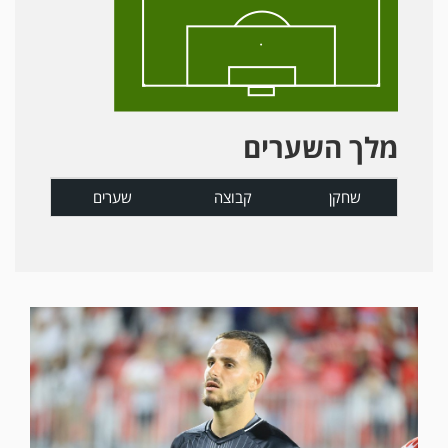
מלך השערים
שחקן
קבוצה
שערים