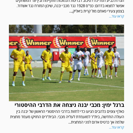
הגרלת גביע המדינה לסיבוב ו בליגות הנמוכות התקיימה ובין יצר המשחקים
אפשר למצוא בדרום: כפ"ס 1928 נגד מכבי יבנה, שיכון המזרח נגד אשדוד.
בצפון צעירי פאחם מול קרית ביאליק,...
קראו עוד...
ברגל ימין: מכבי יבנה ניצחה את הדרבי ההיסטורי
כאלף צופים נלהבים הגיעו כדי לחזות בדרבי ההיסטורי הראשון של יבנה בין
העולה החדשה, בית"ר למועמדת לעליה מכבי. הבית"רים החזיקו מעמד מחצית
שלמה אך כרטיס אדום לפני המחצית...
קראו עוד...