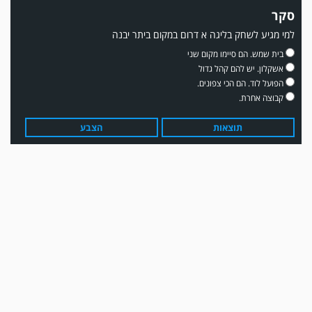
סקר
למי מגיע לשחק בליגה א דרום במקום ביתר יבנה
משחק אימון: שדרות גברה על מ.ס. דימונה 1-4.
בית שמש. הם סיימו מקום שני
אשקלון. יש להם קהל גדול
הפועל לוד. הם הכי צפונים.
קבוצה אחרת.
תוצאות
הצבע
עדכון גירסה מחכה לכם בחנות האפלקציות...נא להוריד את העדכון גירסה
ולהנות...