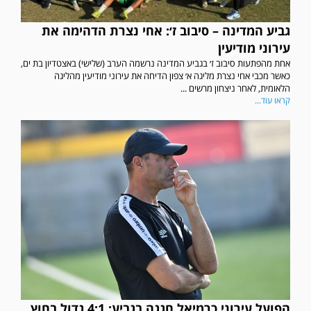
גביע המדינה – סיבוב ז׳: אחי נצרת הדהימה את
עירוני מודיעין
אחת מהפתעות סיבוב ז׳ בגביע המדינה נרשמה הערב (שלישי) באצטדיון בת ים,
כאשר מכבי אחי נצרת מליגה א׳ צפון הדיחה את עירוני מודיעין מהליגה
הלאומית, לאחר ניצחון מרשים ...
קראו עוד...
הפועל עירוני כרמיאל חגגה בגביע: 4:1 גדול בחוץ