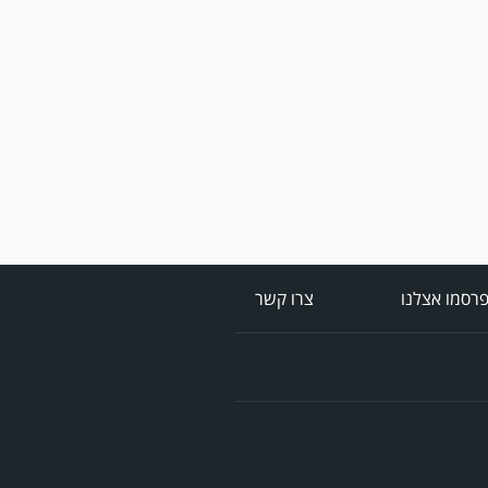
מערכת גולר מזכירה לקוראים
שתגובות בלתי הולמות,
אישיות או שכוללים דברי
נאצה לא יפורסמו,אנא שמרו
על לשון נקייה
רסמו אצלנו
צרו קשר
במשחק אימון שהתקיים
הבוקר יום ה' ניצחה קרית
מלאכי את עירוני אשדוד 5-0.