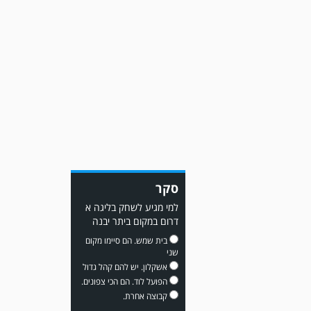
משחק אימון: שמשון ת"א
גברה על קרית מלאכי 0-2.
משחק אימון: מכבי יבנה גברה
סקר
על ביתר נורדיה 1-4. כבש
למכבי ׳צבי׳ יבנה : ▫️ מיקו ממן
למי מגיע לשחק בליגה א
▫️אליאור משלי ▫️גול עצמי ▫️קובי
דרום במקום ביתר יבנה
מור
בית שמש. הם סיימו מקום
שני
אשקלון. יש להם קהל גדול
הפועל לוד. הם הכי צפונים.
קבוצה אחרת.