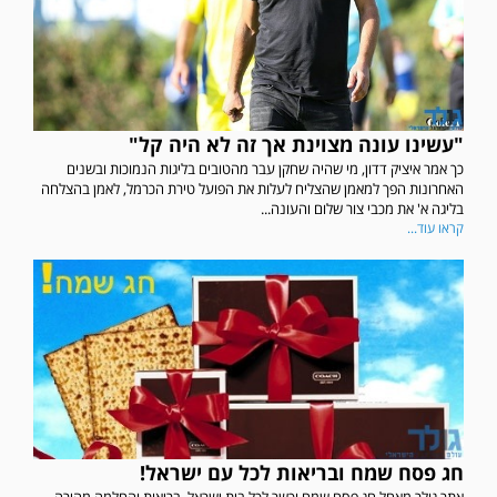
"עשינו עונה מצוינת אך זה לא היה קל"
כך אמר איציק דדון, מי שהיה שחקן עבר מהטובים בליגות הנמוכות ובשנים
האחרונות הפך למאמן שהצליח לעלות את הפועל טירת הכרמל, לאמן בהצלחה
בליגה א' את מכבי צור שלום והעונה...
קראו עוד...
במשחק אימון שהתקיים הבוקר יום ה' ניצחה קרית מלאכי את עירוני אשדוד 5-0.
חג פסח שמח ובריאות לכל עם ישראל!