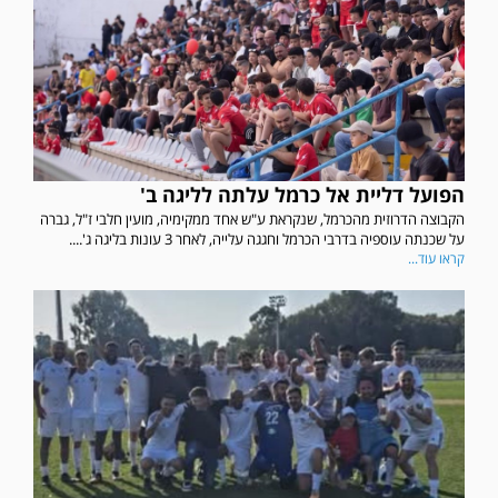
הפועל דליית אל כרמל עלתה לליגה ב'
הקבוצה הדרוזית מהכרמל, שנקראת ע"ש אחד ממקימיה, מועין חלבי ז"ל, גברה
על שכנתה עוספיה בדרבי הכרמל וחגגה עלייה, לאחר 3 עונות בליגה ג'....
קראו עוד...