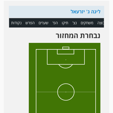
ליגה ג' יזרעאל
ם
קבוצה
משחקים
נצ'
תיקו
הפ'
שערים
הפרש
נקודות
נבחרת המחזור