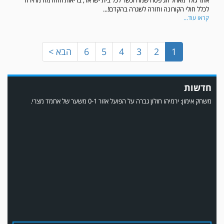
אתר גולר מאחל חג פסח שמח וכשר לכל בית ישראל, בריאות והחלמה מהירה
לכלל חולי הקורונה וחזרה לשגרה בהקדם!...
קראו עוד...
1
2
3
4
5
6
הבא >
חדשות
משחק אימון: ירמיהו חולון גברה על הפועל אזור 0-1 משער של אחמד מצרי.