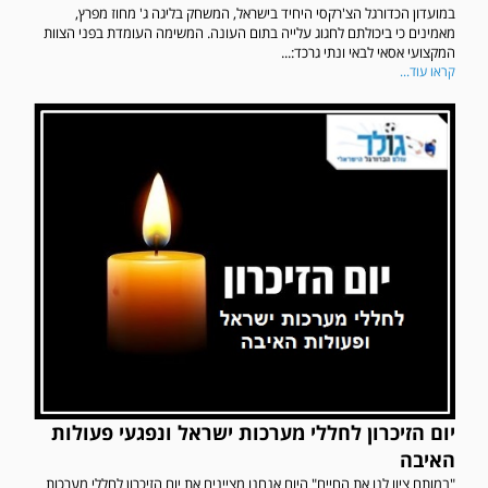
במועדון הכדורגל הצ'רקסי היחיד בישראל, המשחק בליגה ג' מחוז מפרץ,
מאמינים כי ביכולתם לחגוג עלייה בתום העונה. המשימה העומדת בפני הצוות
המקצועי אסאי לבאי ונתי גרכד:...
קראו עוד...
יום הזיכרון לחללי מערכות ישראל ונפגעי פעולות
האיבה
"במותם ציוו לנו את החיים" היום אנחנו מציינים את יום הזיכרון לחללי מערכות