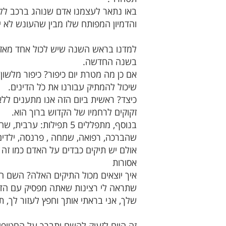
באו נתאר לעצמנו אדם שנוהג ברכב ללא 
והדמיון המפותח שלו מבין שהעונש לא י
למדנו בראש השנה שיש לכול אחד מאזני
בשנה החדשה.
אם כן מה מטרת יום כיפור? כיפור מלשון 
שיכול להמתיק עבורנו את כֹל הדינים.
כיצד? ראשית ביום הזה אנו מתענים לל
זקוקים לרחמיו של הקדוש ברוך הוא.
בנוסף, מתפללים
5
תפילות: ערבית, שחר
שהברכה, רפואה, שמחה , פרנסה, ילדים, ז
אולם יש תיקים כבדים על האדם כמו זה 
אסורות
איך יוצאים מכול התיקים האלה? השם הטוב
שתראה לי רצינות שאתה מפסיק עם הדב
שלך, אני בראתי אותך וחפץ לעזור לך, 
זה היום לזעוק להשם יתברך על החטופי