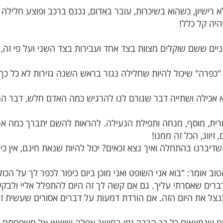
רישיון, כשהוא בשיכרות, עובר באדום, נכנס ברכב ופוצע חלילה
היה קל כלל!
ים ששם שוקלים מצוות בצד אחד ועבירות בצד השני ועל פי זה,
"כפרה" שיכול להיות שחלילה נגזר בראש השנה גזירות לא כֹל כך מ
א אכילה ושתייה דבר שגורם לנו להרגיש כמה האדם חלש, דבר המ
ית, מוסף, מנחה ותפילת הנעילה. להראות להשם יתברך כמה אנו ז
יווג, הכֹל זה ממנו!
שדיברנו בהתחלה ואיך נצא זכאים? יכול להיות שנאת חינם, אין כ
 אומר: "בוא אני השופט ואני מוכן ביום כיפור לכפר לך על הכול 
רים שאסרתי עליך. גם אם קשה לך זה היום להתפלל אליי ולבק
תנצל את היום הזה. אם הורדת דמעות על דברים אסורים שעשית ז
ם שנמצאים כֹל כך הרבה זמן בחושך אפלה שיוצאו אל משפחתם. 