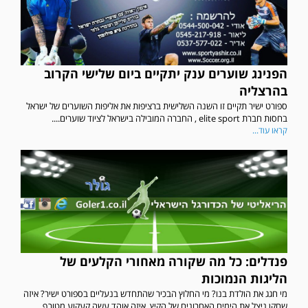
הפנינג שוערים ענק יתקיים ביום שלישי הקרוב
בהרצליה
ספורט ישיר תקיים זו השנה השלישית ברציפות את אליפות השוערים של ישראל
בחסות חברת elite sport , החברה המובילה בישראל לציוד שוערים....
קראו עוד...
פנדלים: כל מה שקורה מאחורי הקלעים של
הליגות הנמוכות
מי חגג את הולדת בנו? מי החלוץ הבכיר שהתחדש בנעליים בספורט ישיר? איזה
במשחק אימון שהתקיים הבוקר יום ה' ניצחה קרית מלאכי את עירוני אשדוד 5-0.
שחקן ניצל את הימים האחרונים של הקיץ, איזה אוהד עשה קעקוע מטורף