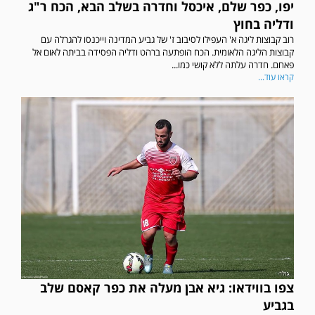
יפו, כפר שלם, איכסל וחדרה בשלב הבא, הכח ר"ג
ודליה בחוץ
רוב קבוצות ליגה א' העפילו לסיבוב ז' של גביע המדינה וייכנסו להגרלה עם
קבוצות הליגה הלאומית. הכח הופתעה ברהט ודליה הפסידה בביתה לאום אל
פאחם. חדרה עלתה ללא קושי כמו...
קראו עוד...
צפו בווידאו: גיא אבן מעלה את כפר קאסם שלב
בגביע