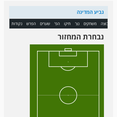
גביע המדינה
ם
קבוצה
משחקים
נצ'
תיקו
הפ'
שערים
הפרש
נקודות
נבחרת המחזור