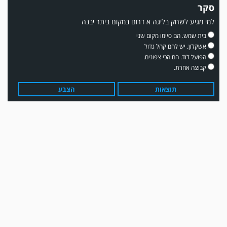
סקר
למי מגיע לשחק בליגה א דרום במקום ביתר יבנה
משחק אימון: שדרות גברה על מ.ס. דימונה 1-4.
בית שמש. הם סיימו מקום שני
אשקלון. יש להם קהל גדול
הפועל לוד. הם הכי צפונים.
קבוצה אחרת.
תוצאות
הצבע
עדכון גירסה מחכה לכם בחנות האפלקציות...נא להוריד את העדכון גירסה
ולהנות...