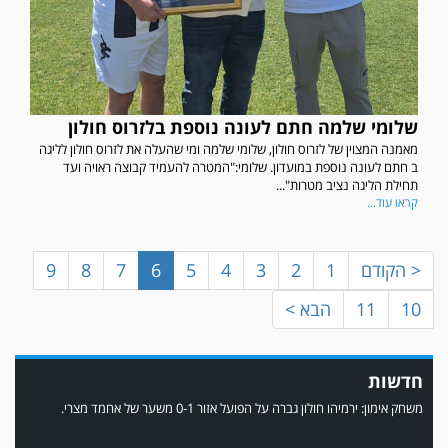
שלומי שלמה חתם לעונה נוספת בלזרוס חולון
מאמנה המצוין של לזרוס חולון, שלומי שלמה ומי שהעלה את לזרוס חולון לליגה
במשחק אימון שהתקיים הבוקר יום ה' ניצחה קרית מלאכי את עירוני אשדוד 5-0.
ב חתם לעונה נוספת במועדון. שלומי:"המטרה להעמיד קבוצה ראויה ועד
תחילת הליגה נציב מטרות"...
קראו עוד...
< הקודם
1
2
3
4
5
6
7
8
9
10
11
הבא >
חדשות
משחק אימון: ירמיהו חולון גברה על הפועל אזור 0-1 משער של אחמד מצרי.