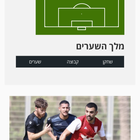
מלך השערים
שחקן
קבוצה
שערים