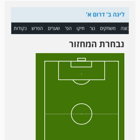
ליגה ב' דרום א'
ם
קבוצה
משחקים
נצ'
תיקו
הפ'
שערים
הפרש
נקודות
נבחרת המחזור