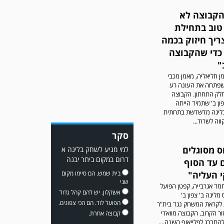
הקבוצה לא
טוב בתחילת
ריך חיזוק בכמה
כדי שהקבוצה
"
משחק אימון: מכבי יבנה גברה
על ביתר נורדיה 1-4. כבש
מן חליאליה, מאמן מכבי
למכבי ׳צבי׳ יבנה : ▫️ מיקו ממן
 שפתחה את העונה רע
▫️אליאור משלי ▫️גול עצמי ▫️קובי
לק התחתון. הקבוצה
מור
פון ב' שתמיד הייתה
ליגה מדשדשת בתחתית
וה לשרוד...
סקר
ס מסוגלים
למי מגיע לשחק בליגה א
דרום במקום ביתר יבנה
 עד הסוף
 העליה"
בית שמש. הם סיימו מקום
שני
מד אגרבייה, קפטן הפועל
משחק אימון: שדרות גברה על
אשקלון. יש להם קהל גדול
מליגה ב' צפון ב'
מ.ס. דימונה 1-4.
הפועל לוד. הם הכי צפונים.
לקראת המשחק נגד בית"ר
ר הקרוב. הקבוצה מוואדי
קבוצה אחרת.
התברג לפלייאוף השנה....