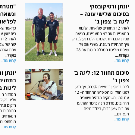
יונתן ורטיקובסקי
"מטרת 
בסיכום שלישי עונה –
ונשארה
ליגה ב' צפון ב'
לפליאוף
לאחר 12 מחזורים של אחת הליגות
כך אמר שאו
המעניינות אם לא המעניינת, הגיעה
בית שאן עם
פגרת הנבחרות שנתנה לנו רגע לבדוק
לאח
איך התחילה העונה. צעירי אום אל
יפה של שבע
פאחם מוליכת הטבלה חוגגת עם 28
אחת וארבע
נקודות,...
צוקרל...
קראו עוד...
קראו עוד...
סיכום מחזור 12: ליגה ב'
יונתן ו
צפון ב'
ליגה ב' צפון ב' יוצאת לפגרה, אך רגע
ליגות ב
לפני התקיים הסופ"ש המחזור ה– 12
עם המון משחקים מדהים ושערים
אלינו בקול
מרהיבים. פרדס חנה כרכור הפתיעו
חזקים ונהד
את בית שאן בבית, בית"ר חיפה
התחתית בין
מנצחים...
המארחים יי
קראו עוד...
מוסמוס ינצח
קראו עוד...