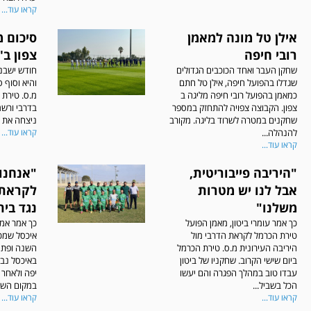
קראו עוד...
אילן טל מונה למאמן
רובי חיפה
צפון ב'
שחקן העבר ואחד הכוכבים הגדולים
חודש ישבנו 
שגדלו בהפועל חיפה, אילן טל חתם
והיא וסוף ס
כמאמן בהפועל רובי חיפה מליגה ב
מ.ס. טירת 
צפון. הקבוצה צפויה להתחזק במספר
בדרבי ורשמ
שחקנים במטרה לשרוד בליגה. מקורב
ניצחה את נ
להנהלה...
קראו עוד...
קראו עוד...
"היריבה פייבוריטית,
"אנחנו
אבל לנו יש מטרות
לקראת
משלנו"
נגד בי
כך אמר עומרי ביטון, מאמן הפועל
כך אמר אמי
טירת הכרמל לקראת הדרבי מול
איכסל שמככ
היריבה העירונית מ.ס. טירת הכרמל
השנה ופתח
ביום שישי הקרוב. שחקניו של ביטון
באיכסל נב
עבדו טוב במהלך הפגרה והם יעשו
יפה ולאחר
הכל בשביל...
במקום השלי
קראו עוד...
קראו עוד...