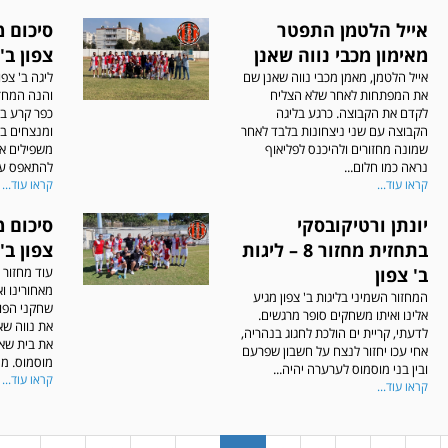
אייל הלטמן התפטר
מאימון מכבי נווה שאנן
צפון ב'
אייל הלטמן, מאמן מכבי נווה שאנן שם
ליגה ב' צפ
את המפתחות לאחר שלא הצליח
והנה המחזו
לקדם את הקבוצה. כרגע בליגה
כפר קרע בל
הקבוצה עם שני ניצחונות בלבד לאחר
ומנצחים בג
שמונה מחזורים ולהיכנס לפליאוף
משפילים את
נראה כמו חלום...
להתאפס על.
קראו עוד...
קראו עוד...
יונתן ורטיקובסקי
בתחזית מחזור 8 – ליגות
צפון ב'
ב' צפון
עוד מחזור ש
מאחורינו ו
המחזור השמיני בליגות ב' צפון מגיע
שחקני הפו
אלינו ואיתו משחקים סופר מרגשים.
את נווה שא
לדעתי, קריית ים הולכת לחגוג בנהריה,
את בית שאן
אחי עכו יחזור לנצח על חשבון שפרעם
מוסמוס. מה
ובין בני מוסמוס לערערה יהיה...
קראו עוד...
קראו עוד...