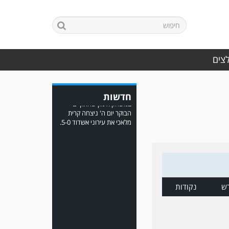
במשחק אימון שהתקיים
הבוקר יום ה' ניצחה קרית
מלאכי את עירוני אשדוד 5-0.
לצים
חדשות
משחק אימון: ירמיהו חולון
גברה על הפועל אזור 0-1
משער של אחמד מצרי.
ש
נקודות