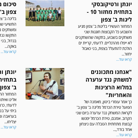
יונתן ורטיקובסקי
בתחזית מחזור 10 -
צפון ב'
ליגות ב' צפון
בליגה ב' צפ
התשיעי שה
המחזור העשירי בליגות ב' צפון מגיע
ומשחקים נ
והשבוע כל הקבוצות חוגגות שני
התקשו נגד 
משחקים בשבוע, בתקווה שהשחקנים
בגדול, בני
לא ייפלו מהרגליים. לדעתי, קריית ים
באקה...
הולכת להתעלל בצפת, בני כאבול
קראו עוד...
יחזור...
קראו עוד...
"אנחנו מתכוננים
יונתן ו
למשחק נגד ערערה
במלוא הרצינות
ב' צפון
והאחריות"
המחזור התש
אלינו ואית
כך אמר עומרי ביטון, מאמנה של
לדעתי, כרמי
הפועל טירת הכרמל מליגה ב' צפון ב'
ביתי על בנ
לקראת המשחק נגד ערערה ביום שני
בעראבה ונ
הקרוב. אמנם, טירת הכרמל יפגשו
יצליחו...
קבוצת מתחתית הטבלה עם ניצחון
קראו עוד...
אחד בודד,...
קראו עוד...