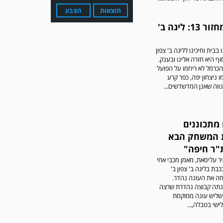
תוצאות
הצבע
סיכום מחזור 13: ליגה ב'
בבית וחיכינו לליגה ב' צפון
וף היא חזרה אלינו ובענק.
הכרמל לא ריחמו על הפועל
ו ניצחון יפה, כפר קרע
ווה שאנן המדשדשים...
עדכון גירסה מחכה לכם
בחנות האפלקציות...נא
להוריד את העדכון גירסה
ולהנות...
 מתכוננים
 המשחק הבא
ת"ר חיפה"
ר עליסאת, מאמן מכבי אחי
בת בליגה ב' צפון ב'
ה את העונה נהדר.
נתה קבוצה נהדרת שרצה
 שליש עונה ממוקמת
שי בטבלה,...
מערכת גולר מזכירה לקוראים