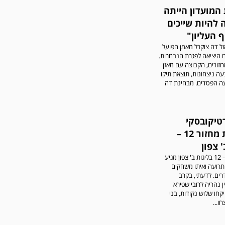
שתגובות בלתי הולמות,
המועדון הייתה
אישיות או שכוללים דברי
נאצה לא יפורסמו,אנא שמרו
 להיות שייכים
על לשון נקייה
 העליון"
ל דה צוקרל מאמן הפועל
 היציאה לפגרת הנבחרות.
ר 12 מחזורים, הקבוצה עם מאזן
ה ניצחונות, תוצאת תיקו
ה הפסדים. מבחינת דה
במשחק אימון שהתקיים
רטיקובסקי
הבוקר יום ה' ניצחה קרית
בתחזית מחזור 12 –
מלאכי את עירוני אשדוד 5-0.
' צפון
המחזור ה – 12 בליגות ב' צפון מגיע
 תרועה ואיתו משחקים
רים. לדעתי, בקרב
 נהריה לרובי שפירא
קחו שלוש נקודות, בני
ו...