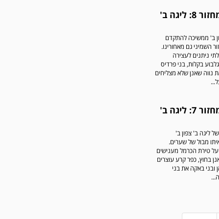
סיכום מחזור 8: ליגה ב'
ון ב' ממשיכה להתקדם
ר השמיני גם מאחורינו.
תי ניתנים לעצירה
לבוע בקלות, בני פרדיס
 נווה שאנן שלא מצליחים
..
סיכום מחזור 7: ליגה ב'
ל ליגה ב' צפון ב'
איתו מבול של שערים.
על טירת הכרמל מענישים
נן בחוץ, כפר קרע עוצרים
 ובני באקה את בני
...