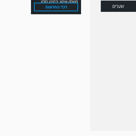
שערים
לכל החדשות
משחק אימון: הפועל אזור
והפועל מרמורק סיימו
בתוצאה 0-0 .
משחק אימון: שמשון ת"א
גברה על קרית מלאכי 0-2.