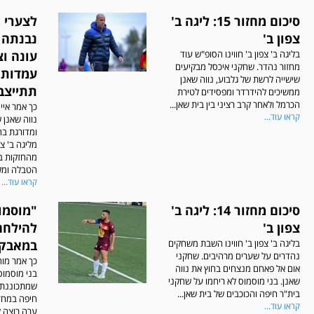
סיכום מחזור 15: ליגה ב'
לצערי 
צפון ב'
נבנתה 
בליגה ב' צפון ב' חווינו הסופ"ש עוד
עונה וצ
מחזור נהדר. שחקני איכסל מבקיעים
עמדות 
שישייה לרשת של גלבוע, נווה שאנן
תתייצב
ממשיכים להידרדר ומפסידים לטירת
הכרמל ולאחר קרב רציני בין בית שאן...
כך אמר איי
קראו עוד...
נווה שאנן
ומדורגת בח
מליגה ב' צ
מהחזקות ב
הטבלה ומקו
קראו עוד...
סיכום מחזור 14: ליגה ב'
"מוסמו
צפון ב'
להילחם
בליגה ב' צפון ב' חווינו השבת משחקים
במאבקי
נהדרים על שערים מרהיבים. שחקני
כך אמר מוח
אום אל פאחם מנצחים בחוץ את נווה
בני מוסמוס 
שאנן. בני מוסמוס לא ריחמו על שחקני
שמתכוננת 
בית"ר חיפה והכוכבים של בית שאן...
חיפה במחזו
קראו עוד...
ערה רוצה ל