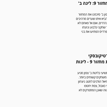
סיכום מחזור 9: ליגה ב'
ון ב' סיכמנו את המחזור
ביא איתו שערים מרהיבים
הדרים. אום אל פאחם לא
שחקני גלבוע וניצחו
 פרדיס הפתיעו את בני
רטיקובסקי
בתחזית מחזור 9 - ליגות
יעי בליגות ב' צפון מגיע
ו משחקים קשוחים ביותר.
אל הולכים לחגוג ניצחון
י כאבול, צפת יחטפו
ווה שאנן המתפרקים לא