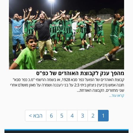
במשחק אימון שהתקיים הבוקר יום ה' ניצחה קרית מלאכי את עירוני אשדוד 5-0.
מהפך ענק לקבוצת האוהדים של כפ"ס
קבוצת האוהדים של הפועל כפר סבא 1928, או בשמה הרשמי "מ.כ כפר סבא"
חגגה אמש (רביעי) ניצחון ביתי 2:3 על בני רעננה ושמרה על מאזן מושלם אחרי
שני מחזורים. הקבוצה האורחת...
קראו עוד...
1
2
3
4
5
6
הבא >