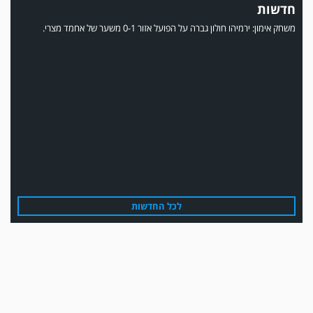
חדשות
משחק אימון: ירמיהו חולון גברה על הפועל אזור 0-1 משער של אחמד מצרי.
משחק אימון: הפועל אזור והפועל מרמורק סיימו בתוצאה 0-0 .
לכל החדשות