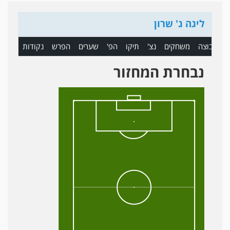
ליגה ג' שרון
ם
קבוצה
משחקים
נצ'
תיקו
הפ'
שערים
הפרש
נקודות
נבחרת המחזור