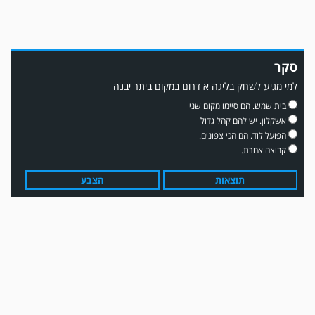
סקר
למי מגיע לשחק בליגה א דרום במקום ביתר יבנה
משחק אימון: שדרות גברה על מ.ס. דימונה 1-4.
בית שמש. הם סיימו מקום שני
אשקלון. יש להם קהל גדול
הפועל לוד. הם הכי צפונים.
קבוצה אחרת.
תוצאות
הצבע
עדכון גירסה מחכה לכם בחנות האפלקציות...נא להוריד את העדכון גירסה
ולהנות...