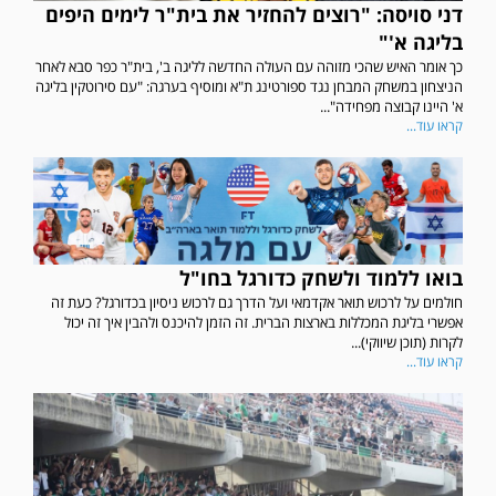
דני סויסה: "רוצים להחזיר את בית"ר לימים היפים
בליגה א'"
כך אומר האיש שהכי מזוהה עם העולה החדשה לליגה ב', בית"ר כפר סבא לאחר
הניצחון במשחק המבחן נגד ספורטינג ת"א ומוסיף בערגה: "עם סירוטקין בליגה
א' היינו קבוצה מפחידה"...
קראו עוד...
בואו ללמוד ולשחק כדורגל בחו"ל
חולמים על לרכוש תואר אקדמאי ועל הדרך גם לרכוש ניסיון בכדורגל? כעת זה
אפשרי בליגת המכללות בארצות הברית. זה הזמן להיכנס ולהבין איך זה יכול
לקרות (תוכן שיווקי)...
קראו עוד...