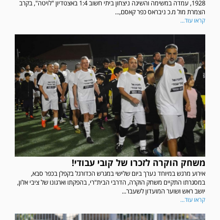
1928, עמדה במשימה והשיגה ניצחון ביתי חשוב 1:4 באצטדיון "לויטה", בקרב
הצמרת מול מ.כ ניבראס כפר קאסם,...
קראו עוד...
משחק הוקרה לזכרו של קובי עבודי!
אירוע מרגש במיוחד נערך ביום שלישי במגרש הכדורגל בקפלן בכפר סבא,
במסגרתו התקיים משחק הוקרה, הדרבי הבית"רי, בהפקתו וארגונו של ציבי אלון,
יושב ראש ושוער המועדון לשעבר...
קראו עוד...