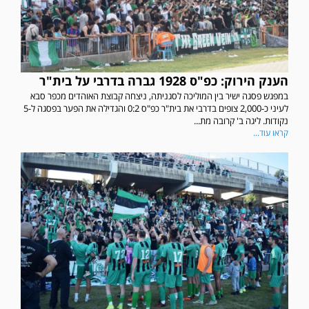
הענק הירוק: כפ"ס 1928 גברה בדרבי על בית"ר
במפגש פסגה ישיר בין המוליכה לסגניתה, ניצחה קבוצת האוהדים מכפר סבא
לעיני כ-2,000 צופים בדרבי את בית"ר כפ"ס 0:2 והגדילה את הפער בפסגה ל-5
נקודות. ליגה ב' קרובה מת...
קראו עוד...