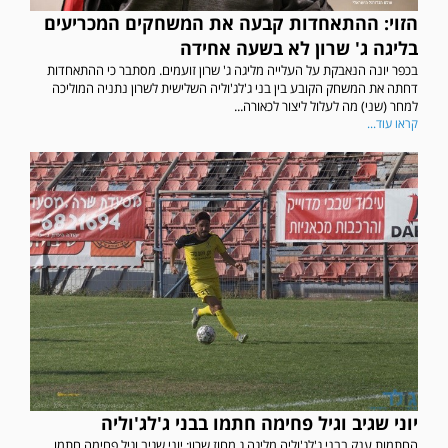
הזוי: ההתאחדות קבעה את המשחקים המכריעים
בליגה ג' שרון לא בשעה אחידה
בכפר יונה הנאבקת על העלייה מליגה ג' שרון זועמים. מסתבר כי ההתאחדות
דחתה את המשחק הקובע בין בני ג'לג'וליה השלישית לשרון נתניה המוליכה
למחר (שני) מה לעלול ליצור לכאורה...
קראו עוד...
יוני שגיב וגיל פחימה חתמו בבני ג'לג'וליה
החתמות ענק בבני ג'לג'וליה מליגה ג מחוז שרון: יוני שגיב וגיל פחימה חתמו