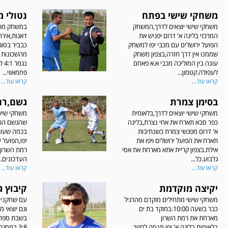
משחקי שישי בפתח
נטולי 
משחקי שישי יוצאים לדרך,המשחק
במשחק מרכז
המרכזי בליגה א' דרום יפגיש את
דאגות,אירח
הפועל ירושלים עם מכבי יפו למשחק
כבביר בסוג
שממנו אין דרך חזרה,בצפון משחק
מהשכונות ה
עונה בין המוליכה מכבי א.א פאחם
נג
לעפולה.קטמון...
פחמאווי...
קראו עוד...
קראו עוד...
בסימן צמרת
גשם,רח
משחקי שישי יוצאים לדרך,בלאומית
משחקי שישי
כפר סבא תארח את אחי נצרת,בליגה
שהגשם הכב
א' דרום מפגשי צמרת כשנתיבות
בכמה שעות.
תארח את הפועל ירושלים ויפו את
יפו,הפועל י
אילת.בצפון קריית אתא מארחת את אסי
רמת השרון 
גלבוע.כל...
העדכונים...
קראו עוד...
קראו עוד...
יקיצה מוקדמת
קיבוץ ג
משחקי שישי מתחילים מוקדם מהרגיל
עם שחקנים
כבר בשעה 10:00.במוקד בת ים
וגם יוצאי 
מארחת את רמת השרון
בשבת ספרט
בלאומית.בליגה א' יפו תנסה לחזור
3:8 במסג