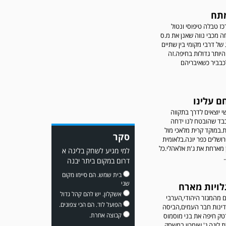
מתח
 טבלה טיפוסי ונטול
ה מכבי נווה שאנן את מ.ס
משחק אימון: מכבי יבנה גברה
 של דרבי מקומי בין שתיים
על ביתר נורדיה 1-4. כבש
יותר גדולות בחיפה.זה
למכבי ׳צבי׳ יבנה : ▫️ מיקו ממן
מר 4:1 לכבביר כשאיבריהם
▫️אליאור משלי ▫️גול עצמי ▫️קובי
מור
ם עלינו
 יוצאים לדרך בתקווה
ד שהובטח לנו ידחה
במוקד קרית מלאכי מול
סקר
רושלים כפר יונה.בלאומית
מארחת את ג'ת אלאהלי.כל
למי מגיע לשחק בליגה א
דרום במקום ביתר יבנה
משחק אימון: שדרות גברה על
מ.ס. דימונה 1-4.
בית שמש. הם סיימו מקום
שני
לויות מארח
אשקלון. יש להם קהל גדול
 מהמגזר היהודי,הערבי
הפועל לוד. הם הכי צפונים.
מדינות חבר העמים,הביסה
קבוצה אחרת.
ק חיפה את בני מוסמוס
רת ליגה ג' שומרון במשחק