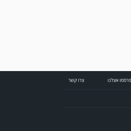
במשחק אימון שהתקיים
הבוקר יום ה' ניצחה קרית
מלאכי את עירוני אשדוד 5-0.
רסמו אצלנו
צרו קשר