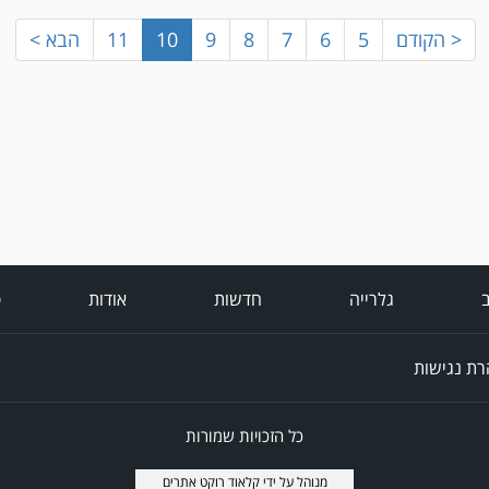
< הקודם
5
6
7
8
9
10
11
הבא >
ב
גלרייה
חדשות
אודות
פ
ת נגישות
כל הזכויות שמורות
מנוהל על ידי
קלאוד רוקט אתרים