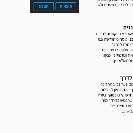
קר להבקעת שערים ולא
תוצאות
הצבע
נים
 שאנן לא התקשתה להביס
עדכון גירסה מחכה לכם
בשישי את בני מוסמוס החלשה 0:5
בחנות האפלקציות...נא
מרת ליגה ג'
להוריד את העדכון גירסה
אור אלטברי בצמד,עיד
ולהנות...
ארז ונתנאל לוי כבשו
סמוס?עדיין...
לדרך
ב א של גביע המדינה
ויעודכנו און ליין בלוח
חדש שלנו.במוקד בית"ר
שתפגוש בבית"ר כפר
 אזור תארח את
מערכת גולר מזכירה לקוראים
כ אור...
שתגובות בלתי הולמות,
אישיות או שכוללים דברי
נאצה לא יפורסמו,אנא שמרו
על לשון נקייה