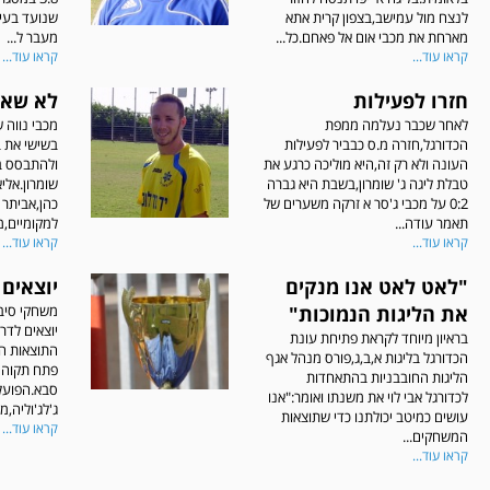
לנצח מול עמישב,בצפון קרית אתא
שנועד בעי
מארחת את מכבי אום אל פאחם.כל...
מעבר ל...
קראו עוד...
קראו עוד...
חזרו לפעילות
לא שאנ
לאחר שכבר נעלמה ממפת
מכבי נווה
הכדורגל,חזרה מ.ס כבביר לפעילות
העונה ולא רק זה,היא מוליכה כרגע את
ולהתבסס בצ
טבלת ליגה ג' שומרון,בשבת היא גברה
שומרון.אלי
0:2 על מכבי ג'סר א זרקה משערים של
כהן,אביתר 
תאמר עודה...
למקומיים,מו
קראו עוד...
קראו עוד...
"לאט לאט אנו מנקים
יוצאים 
את הליגות הנמוכות"
משחקי סיבו
יוצאים לדרך 
בראיון מיוחד לקראת פתיחת עונת
התוצאות ה
הכדורגל בליגות א,ב,ג,פורס מנהל אגף
פתח תקוה 
הליגות החובבניות בהתאחדות
סבא.הפועל
לכדורגל אבי לוי את משנתו ואומר:"אנו
ג'לג'וליה,מ.
עושים כמיטב יכולתנו כדי שתוצאות
קראו עוד...
המשחקים...
קראו עוד...