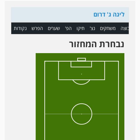
ליגה ג' דרום
ם
קבוצה
משחקים
נצ'
תיקו
הפ'
שערים
הפרש
נקודות
נבחרת המחזור