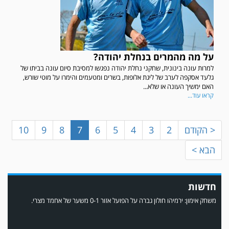
על מה מהמרים בנחלת יהודה?
למרות עונה בינונית, שחקני נחלת יהודה נפגשו למסיבת סיום עונה בביתו של
במשחק אימון שהתקיים הבוקר יום ה' ניצחה קרית מלאכי את עירוני אשדוד 5-0.
גלעד אסקפה לערב של ליגת אלופות, בשרים ומטעמים והימרו על מוטי שורש,
האם ימשיך העונה או שלא...
קראו עוד...
< הקודם
2
3
4
5
6
7
8
9
10
הבא >
חדשות
משחק אימון: ירמיהו חולון גברה על הפועל אזור 0-1 משער של אחמד מצרי.