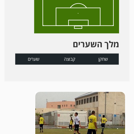
מלך השערים
שחקן
קבוצה
שערים