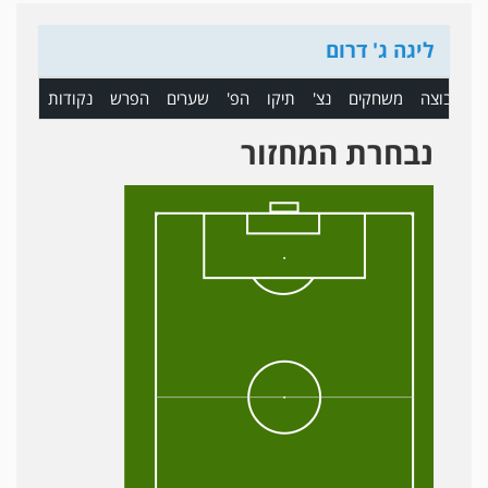
ליגה ג' דרום
ם
קבוצה
משחקים
נצ'
תיקו
הפ'
שערים
הפרש
נקודות
נבחרת המחזור