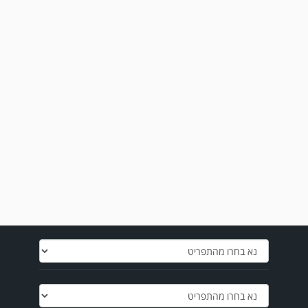
מערכת גולר מזכירה לקוראים שתגובות בלתי הולמות, אישיות או שכוללים דברי
נאצה לא יפורסמו,אנא שמרו על לשון נקייה
במשחק אימון שהתקיים הבוקר יום ה' ניצחה קרית מלאכי את עירוני אשדוד 5-0.