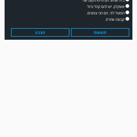
בית שמש. הם סיימו מקום שני
אשקלון. יש להם קהל גדול
הפועל לוד. הם הכי צפונים.
קבוצה אחרת.
תוצאות
הצבע
משחק אימון: שדרות גברה על מ.ס. דימונה 1-4.
עדכון גירסה מחכה לכם בחנות האפלקציות...נא להוריד את העדכון גירסה
ולהנות...