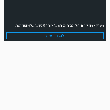
משחק אימון: ירמיהו חולון גברה על הפועל אזור 0-1 משער של אחמד מצרי.
לכל החדשות
משחק אימון: הפועל אזור והפועל מרמורק סיימו בתוצאה 0-0 .