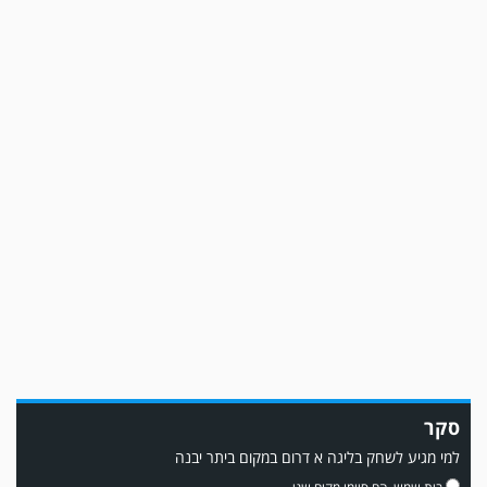
משחק אימון: שמשון ת"א גברה על קרית מלאכי 0-2.
משחק אימון: מכבי יבנה גברה על ביתר נורדיה 1-4. כבש למכבי ׳צבי׳ יבנה : ▫️ מיקו
ממן ▫️אליאור משלי ▫️גול עצמי ▫️קובי מור
סקר
למי מגיע לשחק בליגה א דרום במקום ביתר יבנה