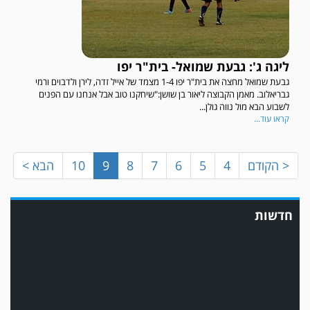
ליגה ג': גבעת שמואל- בית"ר יפו
גבעת שמואל מחצה את בית"ר יפו 1-4 מצמד של אייל זדה, לירן ולדבוים ורמי
גבריאלוב. מאמן הקבוצה ליאור בן שושן:"שיחקנו טוב אבל אנחנו עם הפנים
לשבוע הבא מול נווה גולן...
קראו עוד...
< הקודם
4
5
6
7
8
9
10
הבא >
במשחק אימון שהתקיים הבוקר יום ה' ניצחה קרית מלאכי את עירוני אשדוד 5-0.
חדשות