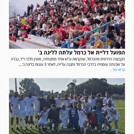
הפועל דליית אל כרמל עלתה לליגה ב'
הקבוצה הדרוזית מהכרמל, שנקראת ע"ש אחד ממקימיה, מועין חלבי ז"ל, גברה
על שכנתה עוספיה בדרבי הכרמל וחגגה עלייה, לאחר 3 עונות בליגה ג'....
קראו עוד...