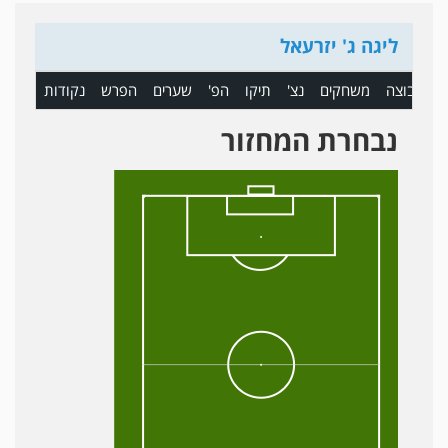
ליגה ג' יזרעאל
ם
קבוצה
משחקים
נצ'
תיקו
הפ'
שערים
הפרש
נקודות
נבחרת המחזור