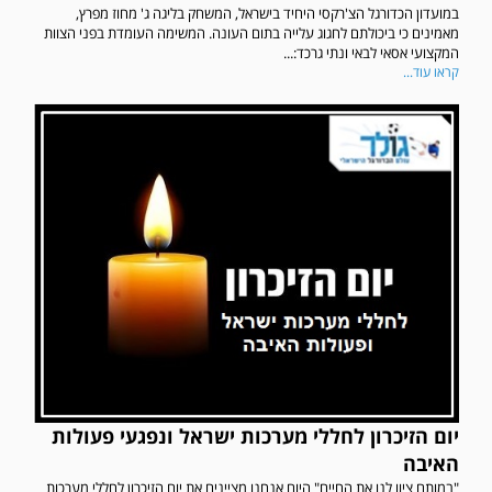
במועדון הכדורגל הצ'רקסי היחיד בישראל, המשחק בליגה ג' מחוז מפרץ,
מאמינים כי ביכולתם לחגוג עלייה בתום העונה. המשימה העומדת בפני הצוות
המקצועי אסאי לבאי ונתי גרכד:...
קראו עוד...
יום הזיכרון לחללי מערכות ישראל ונפגעי פעולות
האיבה
"במותם ציוו לנו את החיים" היום אנחנו מציינים את יום הזיכרון לחללי מערכות