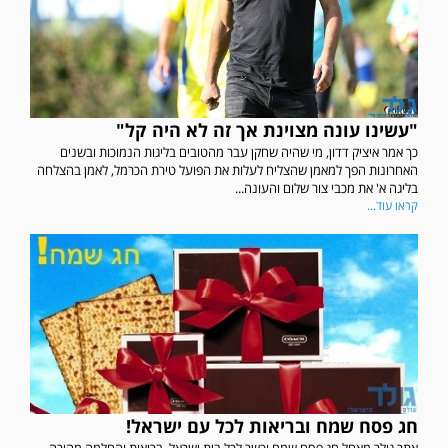
"עשינו עונה מצוינת אך זה לא היה קל"
כך אמר איציק דדון, מי שהיה שחקן עבר מהטובים בליגות הנמוכות ובשנים
האחרונות הפך למאמן שהצליח לעלות את הפועל טירת הכרמל, לאמן בהצלחה
בליגה א' את מכבי צור שלום והעונה...
קראו עוד...
במשחק אימון שהתקיים הבוקר יום ה' ניצחה קרית מלאכי את עירוני אשדוד 5-0.
חג פסח שמח ובריאות לכל עם ישראל!