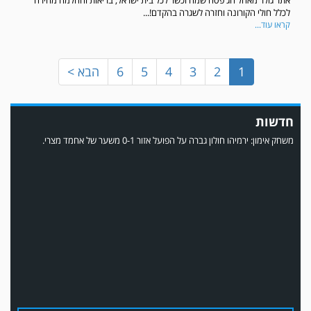
אתר גולר מאחל חג פסח שמח וכשר לכל בית ישראל, בריאות והחלמה מהירה
לכלל חולי הקורונה וחזרה לשגרה בהקדם!...
קראו עוד...
1
2
3
4
5
6
הבא >
חדשות
משחק אימון: ירמיהו חולון גברה על הפועל אזור 0-1 משער של אחמד מצרי.