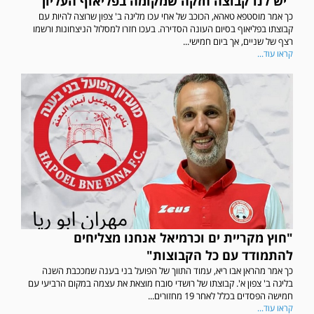
"יש לנו קבוצה חזקה שמקומה בפליאוף העליון"
כך אמר מוסטפא טאהא, הכוכב של אחי עכו מליגה ב' צפון שרוצה להיות עם
קבוצתו בפליאוף בסיום העונה הסדירה. בעכו חזרו למסלול הניצחונות ורשמו
רצף של שניים, אך ביום חמישי...
קראו עוד...
"חוץ מקריית ים וכרמיאל אנחנו מצליחים
להתמודד עם כל הקבוצות"
כך אמר מהראן אבו ריא, עמוד התווך של הפועל בני בענה שמככבת השנה
בליגה ב' צפון א'. קבוצתו של רושדי סובח מוצאת את עצמה במקום הרביעי עם
חמישה הפסדים בכלל לאחר 19 מחזורים...
קראו עוד...