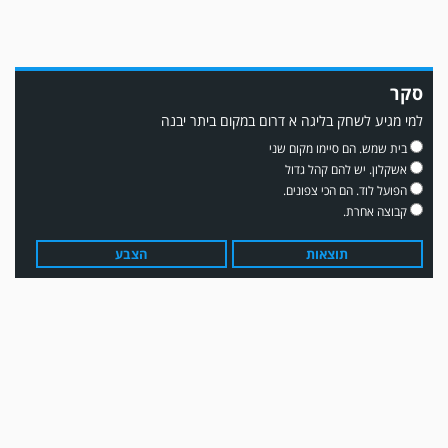
סקר
למי מגיע לשחק בליגה א דרום במקום ביתר יבנה
משחק אימון: שדרות גברה על מ.ס. דימונה 1-4.
בית שמש. הם סיימו מקום שני
אשקלון. יש להם קהל גדול
הפועל לוד. הם הכי צפונים.
קבוצה אחרת.
תוצאות
הצבע
עדכון גירסה מחכה לכם בחנות האפלקציות...נא להוריד את העדכון גירסה
ולהנות...