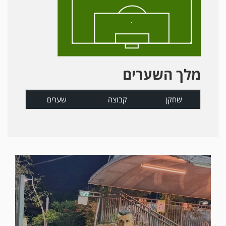
מלך השערים
שחקן
קבוצה
שערים