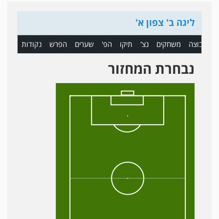
ליגה ב' צפון א'
ם
קבוצה
משחקים
נצ'
תיקו
הפ'
שערים
הפרש
נקודות
נבחרת המחזור