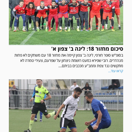
סיכום מחזור 18: ליגה ב' צפון א'
בסופ"ש סופר חורפי, ליגה ב' צפון קיימה את מחזור 18 עם משחקים לא פחות
מנהדרים. רובי שפירא כמעט רושמת ניצחון על שפרעם, צעירי טמרה לא
מתקשים נגד צפת וממב"ע מככבים בביתם....
קראו עוד...