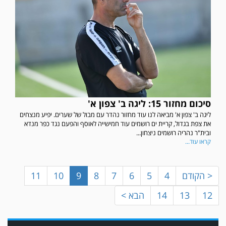
סיכום מחזור 15: ליגה ב' צפון א'
ליגה ב' צפון א' מביאה לנו עוד מחזור נהדר עם מבול של שערים. יפיע מנצחים
במשחק אימון שהתקיים הבוקר יום ה' ניצחה קרית מלאכי את עירוני אשדוד 5-0.
את צפת בגדול, קריית ים רושמים עוד חמישייה לאוסף והפעם נגד כפר מנדא
ובית"ר נהריה רושמים ניצחון...
קראו עוד...
< הקודם
4
5
6
7
8
9
10
11
12
13
14
הבא >