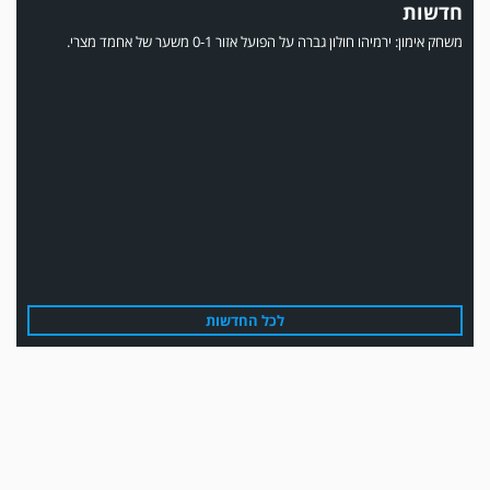
חדשות
משחק אימון: ירמיהו חולון גברה על הפועל אזור 0-1 משער של אחמד מצרי.
משחק אימון: הפועל אזור והפועל מרמורק סיימו בתוצאה 0-0 .
לכל החדשות