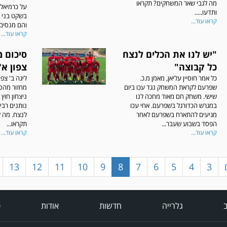
מה לגבי שאר המשחקים? תקראו
על כרמיאל
ותדעו.....
בשקט בני 
קראו עוד...
והם מנסים 
קראו עוד...
"יש לנו את הכלים לנצח
כל קבוצה"
צפון א'
כל אמר חוסיין עליאן, מאמן מ.כ.
ליגה ב' צפ
שפרעם לקראת המשחק נגד עכו ביום
מחזור מהס
שישי. משחק חם מאוד מחכה לנו
ניצחון חוץ
במגרש הכדורגל בשפרעם. אחי עכו
נותנים רבי
מגיעים להתארח בשפרעם לאחר
לנצח. מה 
הפסד בשבוע שעבר...
תקראו...
קראו עוד...
קראו עוד...
13
12
11
10
9
8
7
6
5
4
3
ב
גלרייה
חדשות
אודות
פ