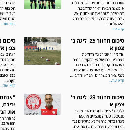
זאת בגדול ומבטיחה את מקומה בליגה
שרשם רצף 
א' בשנה הבאה. לאחר שהקבוצה
הסיבות מקצ
המוכשרת רשמה את הניצחון ה- 25
לעבוד. וואק
שלה העונה הפרש הנקודות כה גדול
הכוח משהו 
והיא עלתה...
קראו עוד...
קראו עוד...
סיכום מחזור 25: ליגה ב'
צפון א'
צפון א'
עוד מחזור של הליגה הלוהטת
ליגה ב' צפו
מאחורינו. כרמיאל לא מתקשים לנצח
מחזור נהדר
בעראבה, קריית ים דורסים את צפת
ניצחון ענ
ורובי שפירא מענישים את טמרה. מה
מנצחים בנ
לגבי שאר המשחקים? תקראו ותדעו.....
בבני כאבול
קראו עוד...
תקראו...
קראו עוד...
סיכום מחזור 23: ליגה ב'
"אנחנו
צפון א'
יריבה,
בליגה ב' צפון א' רושמים עוד מחזור
את הנק
פנטסטי. טמרה מנצחים את כפר
כך אמר מהר
מנדא בחוץ, כרמיאל לא מתקשים נגד
הפועל בני
צפת ושפרעם מפתיעים את אחי עכו.
נגד עראבה 