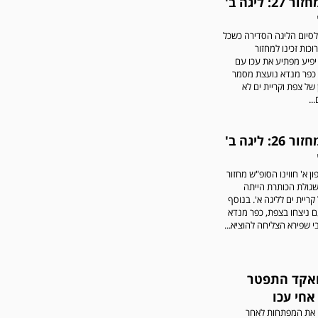
סיכום מחזור 27: ליגה ב'
שתגובות בלתי הולמות,
אישיות או שכוללים דברי
נאצה לא יפורסמו,אנא שמרו
 לסיום הליגה הסדירה כשכל
על לשון נקייה
כות זכינו למחזור
יפיע מפתיע את עכו עם
, כפר מנדא נועצת מסמר
 של צפת וקריית ים לא
..
סיכום מחזור 26: ליגה ב'
במשחק אימון שהתקיים
ון א' חווינו הסופ"ש מחזור
הבוקר יום ה' ניצחה קרית
גולת הכותרת הייתה
מלאכי את עירוני אשדוד 5-0.
קריית ים לליגה א'. בנוסף
 ניצחו בצפת, כפר מנדא
י שפירא הצליחה להוציא...
ואקד התפטר
אחי עכו
את המפתחות לאחר