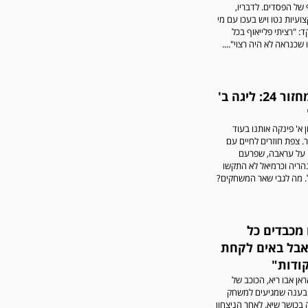
של הפסדים. לדבריו,
ועיות נטו ויש בעכו עם מי
ד: "רציתי פלייאוף בכל
שכנראה לא היה רצוי"....
סיכום מחזור 24: ליגה ב'
ן א' פינקה אותנו בעוד
. צפת חוזרים לחיים עם
ק על עראבה, שפרעם
הריה וכרמיאל לא התקשו
. מה לגבי שאר המשחקים?
 מכבדים כל
 אבל באים לקחת
ודות"
אן אבו ריא, הכוכב של
 בענה שמגיעים למשחק
בכושר שיא, לאחר הניצחון