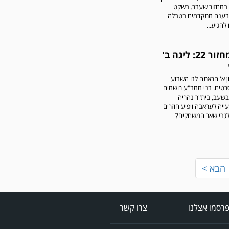
 במחזור שעבר. בשקט
בענה מתקדמים בטבלה
להגיע...
סיכום מחזור 22: ליגה ב'
ון א' הראתה לנו השבוע
רטים. בני ממב"ע רושמים
 בשעב, בית"ר נהריה
עייה לעראבה ויפיע חוזרים
לגבי שאר המשחקים?
הבא >
רסמו אצלנו
צרו קשר