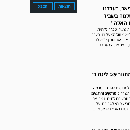
תוצאות
הצבע
אב: "עבדנו
למה בשביל
 האלה"
מן צעירי טמרה לקראת
אוף מול הפועל בני בענה
ן א'. דיאב הוסיף: "יש לנו
 לנצח את הפועל בני
עדכון גירסה מחכה לכם
בחנות האפלקציות...נא
להוריד את העדכון גירסה
ולהנות...
סיכום מחזור 29: ליגה ב'
לפני סוף העונה הסדירה
 משחקים מרתקים ומרגשים!
 התעוררו לחיים וניצחו את
רובי שפירא לא ריחמו על
תנו בראש לנהריה. מה...
מערכת גולר מזכירה לקוראים