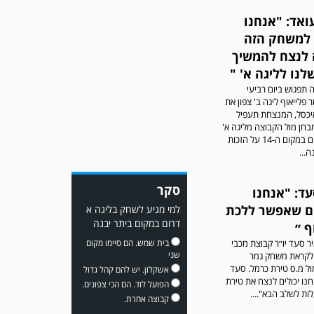
ואד: "אנחנו
 למשחק הזה
לנצח להמשיך
נו לליגה א' "
 תפגוש ביום רביעי
משחק אימון: מכבי יבנה גברה
פלייאוף ליגה ב' צפון את
על ביתר נורדיה 1-4. כבש
יכסל, המנצחת תעפיל
למכבי ׳צבי׳ יבנה : ▫️ מיקו ממן
חן מול הקבוצה מליגה א'
▫️אליאור משלי ▫️גול עצמי ▫️קובי
צפון שסתיים במקום ה-14 על הזכות
מור
...
סקר
עד: "אנחנו
ם שאפשר ללכת
למי מגיע לשחק בליגה א
דרום במקום ביתר יבנה
ף ״
ר סעד יו״ר קבוצת מכבי
בית שמש. הם סיימו מקום
שני
 לקראת משחק גמר
ול מ.ס טירת כרמל. סעד
אשקלון. יש להם קהל גדול
משחק אימון: שדרות גברה על
חנו יכולים לנצח את טירת
הפועל לוד. הם הכי צפונים.
מ.ס. דימונה 1-4.
ות לשלב הבא"....
קבוצה אחרת.