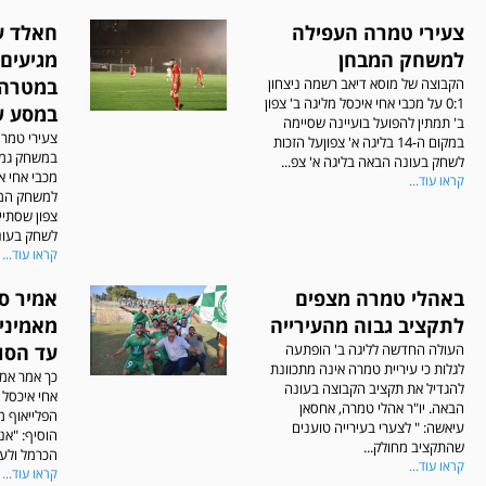
צעירי טמרה העפילה
חאלד ע
למשחק המבחן
מגיעים
הקבוצה של מוסא דיאב רשמה ניצחון
במטרה 
0:1 על מכבי אחי איכסל מליגה ב' צפון
במסע של
ב' תמתין להפועל בועיינה שסיימה
צעירי טמרה
במקום ה-14 בליגה א' צפוןעל הזכות
במשחק גמר 
לשחק בעונה הבאה בליגה א' צפ...
מכבי אחי א
קראו עוד...
למשחק המב
לשחק בעונה
קראו עוד...
באהלי טמרה מצפים
אמיר ס
לתקציב גבוה מהעירייה
מאמיני
העולה החדשה לליגה ב' הופתעה
עד הסו
לגלות כי עיריית טמרה אינה מתכוונת
כך אמר אמי
להגדיל את תקציב הקבוצה בעונה
אחי איכסל
הבאה. יו"ר אהלי טמרה, אחסאן
הפלייאוף מ
עיאשה: " לצערי בעירייה טוענים
הוסיף: "אנ
שהתקציב מחולק...
הכרמל ולעל
קראו עוד...
קראו עוד...