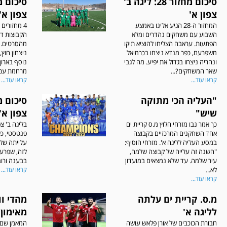
סיכום מחזור 28: ליגה ב'
צפון א'
צפון א'
המחזור ה-28 הגיע אלינו באמצע
4 מחזורים
השבוע עם משחקים נהדרים ומלא
הקבוצות דרו
הפתעות. עראבה הצליחו להוציא תיקו
מהסרטים. 
משפרעם, כפר מנדא ניצחו בכרמיאל
ניצחון חוץ
ונהריה ניצחו בגדול את יפיע. מה לגבי
נוסף בארון
שאר המשחקים?...
מרחמת עם.
קראו עוד...
קראו עוד...
"העליה הכי מתוקה
שיש"
צפון א'
כך אמר נבו מזרחי חלוץ מ.ס קריית ים
בליגה ב' צפ
אחד השחקנים המרכזיים בקבוצה
פנטסטי, כש
במסע העליה לליגה א'. מזרחי הוסיף:
עלייתה של 
"השנה זה עלייה של קבוצה שלמה,
לזה, שפרעם
עיר שלמה. עד שלא נמצאים במועדון
בבענה ורוב
לא...
קראו עוד...
קראו עוד...
מ.ס. קריית ים עלתה
מהדי ו
לליגה א'
מאימון 
חבורת הכוכבים של אורן פלאש עושה
המאמן שם 