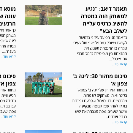
תאמר דיאב: "נגיע
מוסא די
למשחק הזה במטרה
עונה ש
להשיג כרטיס עלייה
הרגעים
לשלב הבא"
כך אמר מא
משחק הפליי
כך אמר מגן הפועל עירוני כרמיאל
ליגה א' צפו
לקראת משחק גמר פלייאוף מול צעירי
מטרה אחת,
טמרה בו המנצחת תפגוש את
בענה"....
המנצחת בין מ.ס טירת כרמל-מכבי
קראו עוד...
אחי איכסל....
קראו עוד...
סיכום מחזור 30: ליגה ב'
צפון א'
צפון א'
המחזור האחרון של ליגה ב' צפון א'
מחזור אחד 
בליגה ואיתו משחקים לא פחות
הגיע ואיתו
ממרגשים. בני כאבול ושפרעם נפרדות
ג'דידה מכר
בתיקו לאחר שכל קבוצה מבקיעה
עכו בבית, 
שישה שערים, צפת מנצחת את יפיע
צפת ושעב נ
בגדול ויורדים...
קראו עוד...
קראו עוד...