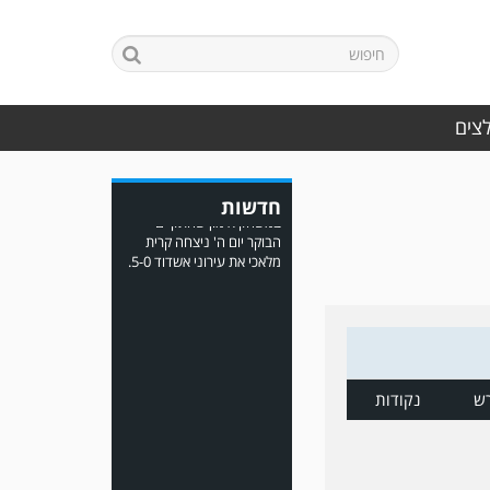
במשחק אימון שהתקיים
הבוקר יום ה' ניצחה קרית
מלאכי את עירוני אשדוד 5-0.
לצים
חדשות
משחק אימון: ירמיהו חולון
גברה על הפועל אזור 0-1
משער של אחמד מצרי.
ש
נקודות