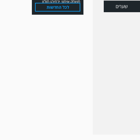
שערים
לכל החדשות
משחק אימון: הפועל אזור
והפועל מרמורק סיימו
בתוצאה 0-0 .
משחק אימון: שמשון ת"א
גברה על קרית מלאכי 0-2.