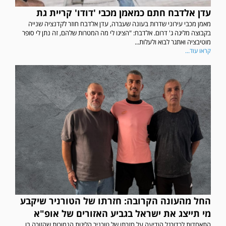
עדן אלדבח חתם כמאמן מכבי 'דודו' קריית גת
מאמן מכבי עירוני שדרות בעונה שעברה, עדן אלדבח חוזר לקדנציה שנייה
בקבוצה מליגה ג' דרום. אלדבח: "הציגו לי מה המטרות שלהם, זה נתן לי סופר
מוטיבציה ואתגר לבוא ולעלות...
קראו עוד...
החל מהעונה הקרובה: חזרתו של הטורניר שיקבע
מי תייצג את ישראל בגביע האזורים של אופ"א
התאחדות לכדורגל הודיעה על חזרתו של טורניר הליגות הנמוכות שהזוכה בו