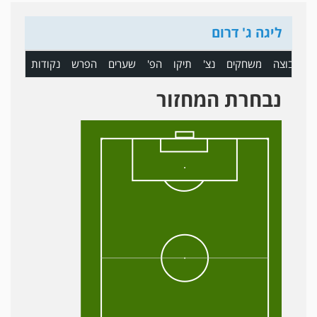
ליגה ג' דרום
ם
קבוצה
משחקים
נצ'
תיקו
הפ'
שערים
הפרש
נקודות
נבחרת המחזור