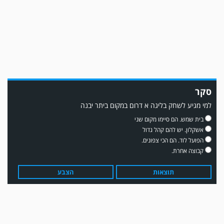
ממן ▫️אליאור משלי ▫️גול עצמי ▫️קובי מור
סקר
למי מגיע לשחק בליגה א דרום במקום ביתר יבנה
משחק אימון: שדרות גברה על מ.ס. דימונה 1-4.
בית שמש. הם סיימו מקום שני
אשקלון. יש להם קהל גדול
הפועל לוד. הם הכי צפונים.
קבוצה אחרת.
תוצאות
הצבע