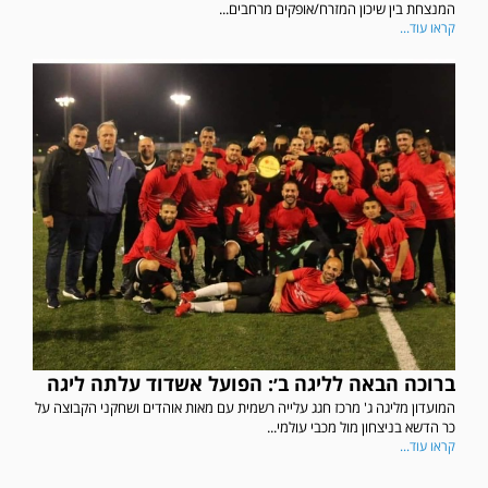
המנצחת בין שיכון המזרח/אופקים מרחבים...
קראו עוד...
במשחק אימון שהתקיים הבוקר יום ה' ניצחה קרית מלאכי את עירוני אשדוד 5-0.
ברוכה הבאה לליגה ב׳: הפועל אשדוד עלתה ליגה
המועדון מליגה ג' מרכז חגג עלייה רשמית עם מאות אוהדים ושחקני הקבוצה על
כר הדשא בניצחון מול מכבי עולמי...
קראו עוד...